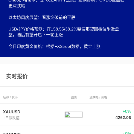
Ondo价格预测：受《CLARITY法案》延期影响，ONDO或面临
更深跌幅
以太坊周度展望：看涨突破前的平静
USD/JPY价格预测：在158.55/38.2%斐波那契回撤位附近盘
整，随后有望开启下一轮上涨
今日印度黄金价格：根据FXStreet数据，黄金上涨
实时报价
名称 / 代码
图表
涨跌幅 / 价格
+0%
XAUUSD
4262.06
1日涨跌幅
+0%