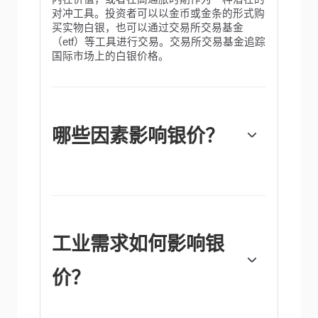
对冲工具。投资者可以以金币或金条的形式购
买实物白银，也可以通过交易所交易基金
（etf）等工具进行交易。交易所交易基金追踪
国际市场上的白银价格。
哪些因素影响银价？
银价可能会受到多种因素的影响。地缘政治不
稳定或对经济深度衰退的担忧，可能使白银价
格因其避险地位而上涨，尽管其上涨幅度不及
黄金。作为一种无收益资产，白银往往会随着
利率的降低而上涨。它的变动还取决于美元
工业需求如何影响银
（USD）的表现，因为资产是以美元
（XAG/USD）定价的。美元走强往往会抑制
价？
银价上涨，而美元走弱则可能会推高银价。其
他因素，如投资需求、采矿供应（白银比黄金
丰富得多）和回收率也会影响价格。