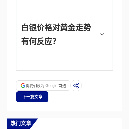
银被广泛应用于工业，特别是在电子或太阳能
等领域，因为它是所有金属中导电性最高的金
属之一，比铜和金还要高。需求的激增可能会
提高价格，而需求的下降往往会降低价格。美
国、中国和印度经济的动态也可能导致价格波
白银价格对黄金走势
动：对于美国，尤其是中国，它们的大型工业
部门在各种工艺中使用白银；在印度，消费者
有何反应？
对黄金珠宝的需求也在决定金价方面发挥了关
键作用。
白银价格往往跟随黄金的走势。当金价上涨
时，白银通常也会随之上涨，因为它们作为避
险资产的地位是相似的。黄金/白银比率显示
了等于一盎司黄金价值所需的白银盎司数，可
能有助于确定两种金属之间的相对估值。一些
将我们设为 Google 首选
投资者可能认为高比率是白银被低估或黄金被
高估的一个指标。相反，较低的比率可能表明
下一篇文章
黄金相对于白银被低估了。
热门文章