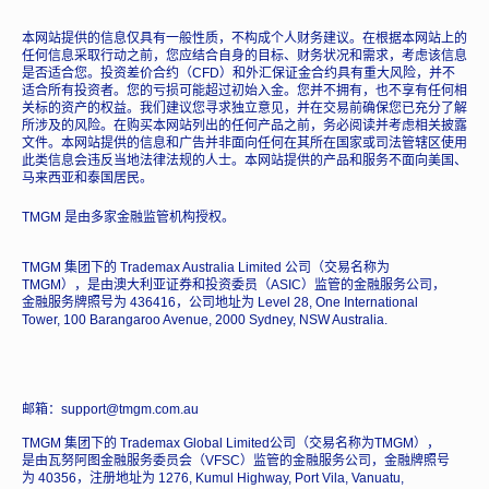
本网站提供的信息仅具有一般性质，不构成个人财务建议。在根据本网站上的
任何信息采取行动之前，您应结合自身的目标、财务状况和需求，考虑该信息
是否适合您。投资差价合约（CFD）和外汇保证金合约具有重大风险，并不
适合所有投资者。您的亏损可能超过初始入金。您并不拥有，也不享有任何相
关标的资产的权益。我们建议您寻求独立意见，并在交易前确保您已充分了解
所涉及的风险。在购买本网站列出的任何产品之前，务必阅读并考虑相关披露
文件。本网站提供的信息和广告并非面向任何在其所在国家或司法管辖区使用
此类信息会违反当地法律法规的人士。本网站提供的产品和服务不面向美国、
马来西亚和泰国居民。
TMGM 是由多家金融监管机构授权。
TMGM 集团下的 Trademax Australia Limited 公司（交易名称为
TMGM），是由澳大利亚证券和投资委员（ASIC）监管的金融服务公司，
金融服务牌照号为 436416，公司地址为 Level 28, One International
Tower, 100 Barangaroo Avenue, 2000 Sydney, NSW Australia.
邮箱：support@tmgm.com.au
TMGM 集团下的 Trademax Global Limited公司（交易名称为TMGM），
是由瓦努阿图金融服务委员会（VFSC）监管的金融服务公司，金融牌照号
为 40356，注册地址为 1276, Kumul Highway, Port Vila, Vanuatu,