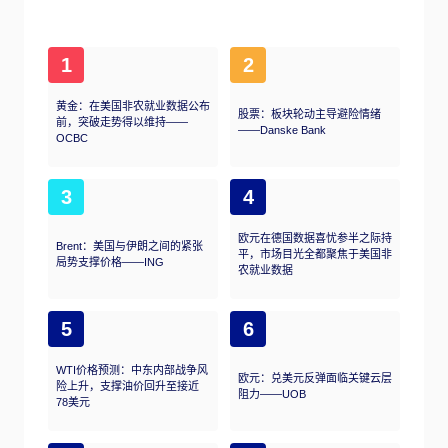
1
2
黄金：在美国非农就业数据公布
股票：板块轮动主导避险情绪
前，突破走势得以维持——
——Danske Bank
OCBC
3
4
欧元在德国数据喜忧参半之际持
Brent：美国与伊朗之间的紧张
平，市场目光全都聚焦于美国非
局势支撑价格——ING
农就业数据
5
6
WTI价格预测：中东内部战争风
欧元：兑美元反弹面临关键云层
险上升，支撑油价回升至接近
阻力——UOB
78美元