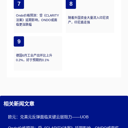
7
8
Ondo价格预测：受《CLARITY
随着外国资金大量流入印尼资
法案》延期影响，ONDO或面
产，印尼盾走强
临更深跌幅
9
德国6月工业产出环比上升
0.2%，好于预期的0.1%
相关新闻文章
欧元：兑美元反弹面临关键云层阻力——UOB