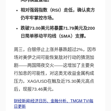
间内横盘整理。
相对强弱指数（RSI）走低，确认卖方
仍牢牢掌控市场。
跌破73.00美元将暴露71.79美元及200
日简单移动平均线（SMA）支撑。
周三，白银停止上涨并暴跌超过2%，因市
场对美伊之间可能恢复敌对行动的猜测加
剧——两国隔夜交火——这增加了主要央
行加息的可能性，对这类无收益金属构成
压力。XAG/USD在触及近75.30美元高点
后，现报73.46美元。
财经新闻|经济日历、金融分析、TMGM TV|每
日更新