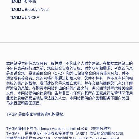
TMGM与切尔西
TMGM x Brooklyn Nets
TMGM x UNICEF
本网站提供的信息仅具有一般性质，不构成个人财务建议。在根据本网站上的
任何信息采取行动之前，您应结合自身的目标、财务状况和需求，考虑该信息
是否适合您。投资差价合约（CFD）和外汇保证金合约具有重大风险，并不
适合所有投资者。您的亏损可能超过初始入金。您并不拥有，也不享有任何相
关标的资产的权益。我们建议您寻求独立意见，并在交易前确保您已充分了解
所涉及的风险。在购买本网站列出的任何产品之前，务必阅读并考虑相关披露
文件。本网站提供的信息和广告并非面向任何在其所在国家或司法管辖区使用
此类信息会违反当地法律法规的人士。本网站提供的产品和服务不面向美国、
马来西亚和泰国居民。
TMGM 是由多家金融监管机构授权。
TMGM 集团下的 Trademax Australia Limited 公司（交易名称为
TMGM），是由澳大利亚证券和投资委员（ASIC）监管的金融服务公司，
金融服务牌照号为 436416，公司地址为 Level 28, One International