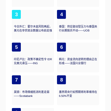
3
4
今日外汇：霍尔木兹风险再起，
泰国：供应驱动型压力与泰国央
美元在非农就业数据公布前走强
行长期按兵不动——UOB
5
6
印尼卢比：政策不确定性令 IDR
韩元：资金流向逆转的理由正在
兑美元承压——ING
形成——法国兴业银行
7
8
英镑：市场情绪抵消利差走弱
墨西哥央行如预期将利率维持在
——Scotiabank
6.50%不变