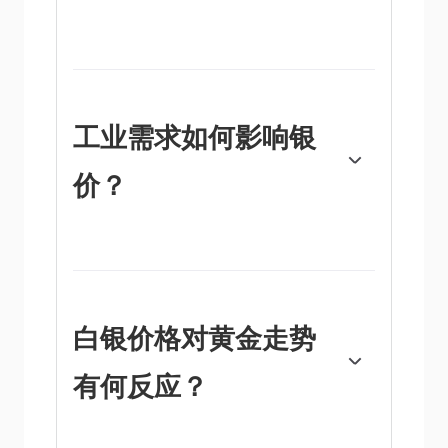
银价可能会受到多种因素的影响。地缘政治不
稳定或对经济深度衰退的担忧，可能使白银价
格因其避险地位而上涨，尽管其上涨幅度不及
黄金。作为一种无收益资产，白银往往会随着
利率的降低而上涨。它的变动还取决于美元
工业需求如何影响银
（USD）的表现，因为资产是以美元
（XAG/USD）定价的。美元走强往往会抑制
价？
银价上涨，而美元走弱则可能会推高银价。其
他因素，如投资需求、采矿供应（白银比黄金
丰富得多）和回收率也会影响价格。
银被广泛应用于工业，特别是在电子或太阳能
等领域，因为它是所有金属中导电性最高的金
属之一，比铜和金还要高。需求的激增可能会
提高价格，而需求的下降往往会降低价格。美
国、中国和印度经济的动态也可能导致价格波
白银价格对黄金走势
动：对于美国，尤其是中国，它们的大型工业
部门在各种工艺中使用白银；在印度，消费者
有何反应？
对黄金珠宝的需求也在决定金价方面发挥了关
键作用。
白银价格往往跟随黄金的走势。当金价上涨