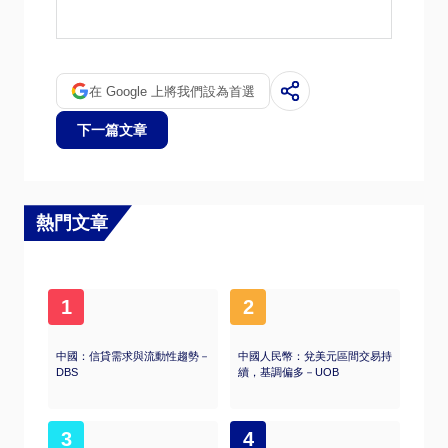
时，白银通常也会随之上涨，因为它们作为避
险资产的地位是相似的。黄金/白银比率显示
了等于一盎司黄金价值所需的白银盎司数，可
能有助于确定两种金属之间的相对估值。一些
在 Google 上將我們設為首選
投资者可能认为高比率是白银被低估或黄金被
高估的一个指标。相反，较低的比率可能表明
下一篇文章
黄金相对于白银被低估了。
熱門文章
1
2
中國：信貸需求與流動性趨勢－
中國人民幣：兌美元區間交易持
DBS
續，基調偏多－UOB
3
4