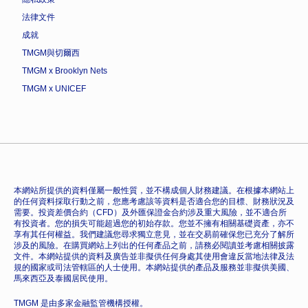
法律文件
成就
TMGM與切爾西
TMGM x Brooklyn Nets
TMGM x UNICEF
本網站所提供的資料僅屬一般性質，並不構成個人財務建議。在根據本網站上
的任何資料採取行動之前，您應考慮該等資料是否適合您的目標、財務狀況及
需要。投資差價合約（CFD）及外匯保證金合約涉及重大風險，並不適合所
有投資者。您的損失可能超過您的初始存款。您並不擁有相關基礎資產，亦不
享有其任何權益。我們建議您尋求獨立意見，並在交易前確保您已充分了解所
涉及的風險。在購買網站上列出的任何產品之前，請務必閱讀並考慮相關披露
文件。本網站提供的資料及廣告並非擬供任何身處其使用會違反當地法律及法
規的國家或司法管轄區的人士使用。本網站提供的產品及服務並非擬供美國、
馬來西亞及泰國居民使用。
TMGM 是由多家金融監管機構授權。