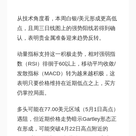
从技术角度看，本周白银/美元形成更高低
点，且周三日线图上的强势阳线若得到确
认，表明贵金属准备迎来趋势反转。
动量指标支持这一积极走势，相对强弱指
数（RSI）徘徊于60以上，移动平均收敛/
发散指标（MACD）转为越来越积极，这
表明只要价格维持在近期低点之上，买方
仍掌控局面。
多头可能在77.00美元区域（5月1日高点）
遇阻，但近期价格走势暗示Gartley形态正
在形成，可能突破4月22日高点附近的