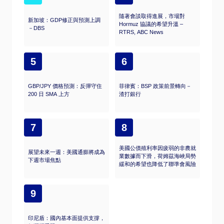
隨著會談取得進展，市場對
新加坡：GDP修正與預測上調
Hormuz 協議的希望升溫 –
－DBS
RTRS, ABC News
5
6
GBP/JPY 價格預測：反彈守住
菲律賓：BSP 政策前景轉向－
200 日 SMA 上方
渣打銀行
7
8
美國公債殖利率因疲弱的非農就
展望未來一週：美國通膨將成為
業數據而下滑，荷姆茲海峽局勢
下週市場焦點
緩和的希望也降低了聯準會風險
9
印尼盾：國內基本面提供支撐，