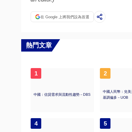
在 Google 上將我們設為首選
熱門文章
1
2
中國人民幣：兌美
中國：信貸需求與流動性趨勢－DBS
基調偏多－UOB
4
5