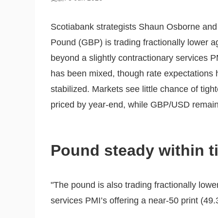
Scotiabank strategists Shaun Osborne and Er
Pound (GBP) is trading fractionally lower ag
beyond a slightly contractionary services
has been mixed, though rate expectations 
stabilized. Markets see little chance of tig
priced by year-end, while GBP/USD remain
Pound steady within t
"The pound is also trading fractionally low
services PMI’s offering a near-50 print (49.