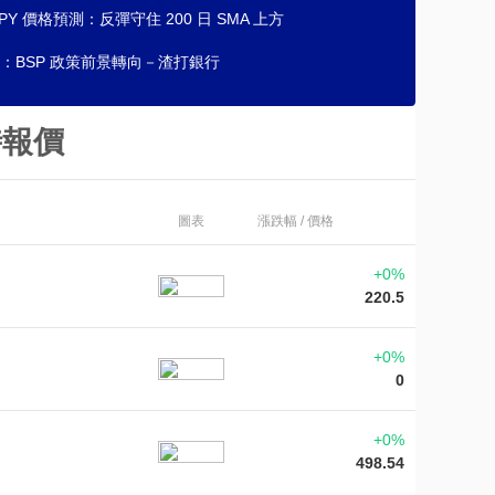
JPY 價格預測：反彈守住 200 日 SMA 上方
：BSP 政策前景轉向－渣打銀行
時報價
圖表
漲跌幅 / 價格
+0%
220.5
+0%
0
+0%
498.54