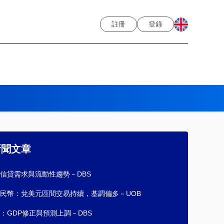
註冊
登錄
新聞文章
信貸需求與流動性趨勢－DBS
民幣：兌美元區間交易持續，基調偏多－UOB
：GDP修正與預測上調－DBS