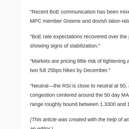
"Recent BoE communication has been mixe
MPC member Greene and dovish labor-relat
"BoE rate expectations recovered over the 
showing signs of stabilization."
"Markets are pricing little risk of tightenin
two full 25bps hikes by December."
"Neutral—the RSI is close to neutral at 50,
congestion centered around the 50 day MA 
range roughly bound between 1.3300 and 1
(This article was created with the help of an
an editor.)