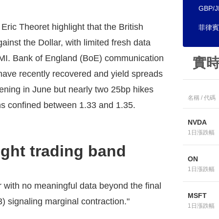
GBP/
ic Theoret highlight that the British
菲律賓
ainst the Dollar, with limited fresh data
 PMI. Bank of England (BoE) communication
實
have recently recovered and yield spreads
htening in June but nearly two 25bp hikes
名稱 / 代碼
s confined between 1.33 and 1.35.
NVDA
1日漲跌幅
ight trading band
ON
1日漲跌幅
er with no meaningful data beyond the final
MSFT
3) signaling marginal contraction."
1日漲跌幅