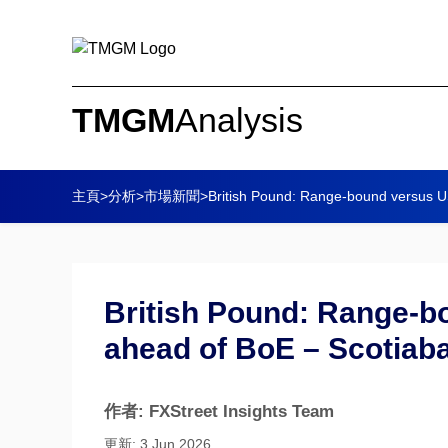
TMGM
Analysis
主頁
>
分析
>
市場新聞
>
British Pound: Range-bound versus US
British Pound: Range-b
ahead of BoE – Scotiab
作者: FXStreet Insights Team
更新: 3 Jun 2026