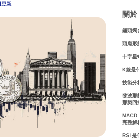
日更新
關於 
錘頭燭
頭肩形
十字星
K線是
技術分
斐波那
那契回
MACD
完整解
RSI 