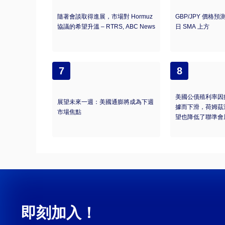
隨著會談取得進展，市場對 Hormuz
GBP/JPY 價格預
協議的希望升溫 – RTRS, ABC News
日 SMA 上方
7
8
美國公債殖利率因
展望未來一週：美國通膨將成為下週
據而下滑，荷姆茲
市場焦點
望也降低了聯準會
即刻加入！