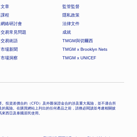
文章
監管監督
課程
隱私政策
網絡研討會
法律文件
交易常見問題
成就
交易術語
TMGM與切爾西
市場新聞
TMGM x Brooklyn Nets
市場洞察
TMGM x UNICEF
。投資差價合約（CFD）及外匯保證金合約涉及重大風險，並不適合所
及的風險。在購買網站上列出的任何產品之前，請務必閱讀並考慮相關披
馬來西亞及泰國居民使用。