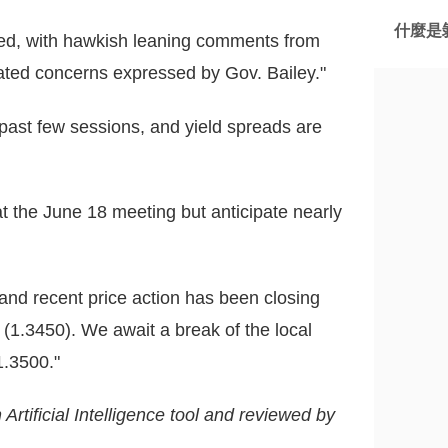
什麼是剝
d, with hawkish leaning comments from
ed concerns expressed by Gov. Bailey."
past few sessions, and yield spreads are
g at the June 18 meeting but anticipate nearly
 and recent price action has been closing
(1.3450). We await a break of the local
.3500."
 Artificial Intelligence tool and reviewed by