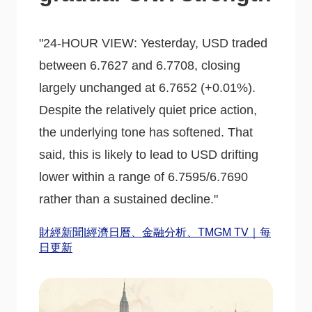
"24-HOUR VIEW: Yesterday, USD traded
between 6.7627 and 6.7708, closing
largely unchanged at 6.7652 (+0.01%).
Despite the relatively quiet price action,
the underlying tone has softened. That
said, this is likely to lead to USD drifting
lower within a range of 6.7595/6.7690
rather than a sustained decline."
財經新聞|經濟日曆、金融分析、TMGM TV｜每
日更新