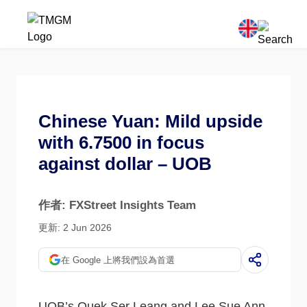
Chinese Yuan: Mild upside
with 6.7500 in focus
against dollar – UOB
作者: FXStreet Insights Team
更新: 2 Jun 2026
在 Google 上將我們設為首選
UOB’s Quek Ser Leang and Lee Sue Ann