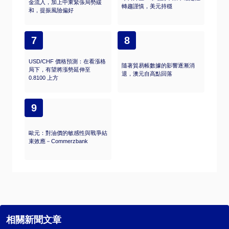
金流入，加上中東緊張局勢緩
轉趨謹慎，美元持穩
和，提振風險偏好
7
8
USD/CHF 價格預測：在看漲格
隨著貿易帳數據的影響逐漸消
局下，有望將漲勢延伸至
退，澳元自高點回落
0.8100 上方
9
歐元：對油價的敏感性與戰爭結
束效應－Commerzbank
相關新聞文章