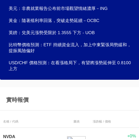
美元：非農就業報告公布前市場觀望情緒濃厚－ING
黃金：隨著殖利率回落，突破走勢延續－OCBC
英鎊：兌美元漲勢受限於 1.3555 下方 - UOB
比特幣價格預測：ETF 持續資金流入，加上中東緊張局勢緩和，
提振風險偏好
USD/CHF 價格預測：在看漲格局下，有望將漲勢延伸至 0.8100
上方
實時報價
名稱 / 代碼
圖表
漲跌幅 / 價格
+0%
NVDA