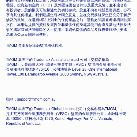
的任何資料採取行動之前，您應考慮該等資料是否適合您的目標、財務狀況及
需要。投資差價合約（CFD）及外匯保證金合約涉及重大風險，並不適合所
有投資者。您的損失可能超過您的初始存款。您並不擁有相關基礎資產，亦不
享有其任何權益。我們建議您尋求獨立意見，並在交易前確保您已充分了解所
涉及的風險。在購買網站上列出的任何產品之前，請務必閱讀並考慮相關披露
文件。本網站提供的資料及廣告並非擬供任何身處其使用會違反當地法律及法
規的國家或司法管轄區的人士使用。本網站提供的產品及服務並非擬供美國、
馬來西亞及泰國居民使用。
TMGM 是由多家金融監管機構授權。
TMGM 集團下的 Trademax Australia Limited 公司（交易名稱為
TMGM），是由澳大利亞證券和投資委員（ASIC）監管的金融服務公司，
金融服務牌照號為 436416，公司地址為 Level 28, One International
Tower, 100 Barangaroo Avenue, 2000 Sydney, NSW Australia.
郵箱：support@tmgm.com.au
TMGM 集團下的 Trademax Global Limited公司（交易名稱為TMGM），
是由瓦努阿圖金融服務委員會（VFSC）監管的金融服務公司，金融牌照號
為 40356，註冊地址為 1276, Kumul Highway, Port Vila, Vanuatu,
Republic of Vanuatu.