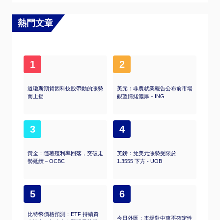
熱門文章
1
2
道瓊斯期貨因科技股帶動的漲勢
美元：非農就業報告公布前市場
而上揚
觀望情緒濃厚－ING
3
4
黃金：隨著殖利率回落，突破走
英鎊：兌美元漲勢受限於
勢延續－OCBC
1.3555 下方 - UOB
5
6
比特幣價格預測：ETF 持續資
今日外匯：市場對中東不確定性