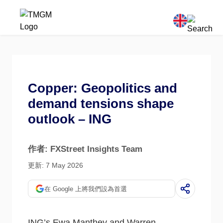
Copper: Geopolitics and
demand tensions shape
outlook – ING
作者: FXStreet Insights Team
更新: 7 May 2026
在 Google 上將我們設為首選
ING’s Ewa Manthey and Warren