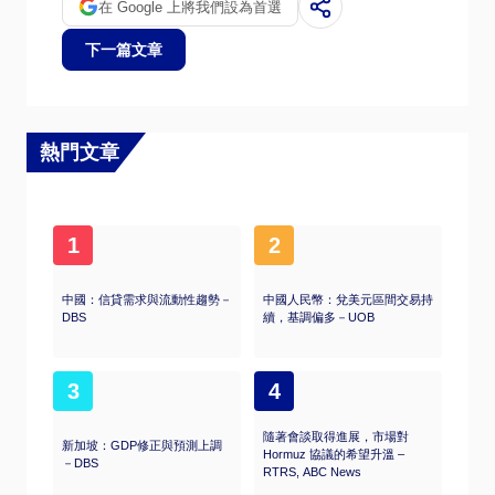
在 Google 上將我們設為首選
下一篇文章
熱門文章
1
2
中國：信貸需求與流動性趨勢－
中國人民幣：兌美元區間交易持
DBS
續，基調偏多－UOB
3
4
隨著會談取得進展，市場對
新加坡：GDP修正與預測上調
Hormuz 協議的希望升溫 –
－DBS
RTRS, ABC News