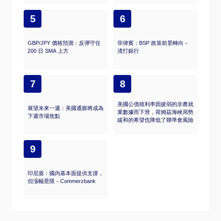
5
6
GBP/JPY 價格預測：反彈守住
菲律賓：BSP 政策前景轉向－
200 日 SMA 上方
渣打銀行
7
8
美國公債殖利率因疲弱的非農就
展望未來一週：美國通膨將成為
業數據而下滑，荷姆茲海峽局勢
下週市場焦點
緩和的希望也降低了聯準會風險
9
印尼盾：國內基本面提供支撐，
但漲幅受限－Commerzbank