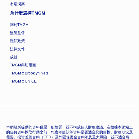
市場洞察
為什麼選擇TMGM
關於TMGM
監管監督
隱私政策
法律文件
成就
TMGM與切爾西
TMGM x Brooklyn Nets
TMGM x UNICEF
本網站所提供的資料僅屬一般性質，並不構成個人財務建議。在根據本網站上
的任何資料採取行動之前，您應考慮該等資料是否適合您的目標、財務狀況及
需要。投資差價合約（CFD）及外匯保證金合約涉及重大風險，並不適合所