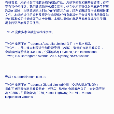
有投資者。您的損失可能超過您的初始存款。您並不擁有相關基礎資產，亦不
享有其任何權益。我們建議您尋求獨立意見，並在交易前確保您已充分了解所
涉及的風險。在購買網站上列出的任何產品之前，請務必閱讀並考慮相關披露
文件。本網站提供的資料及廣告並非擬供任何身處其使用會違反當地法律及法
規的國家或司法管轄區的人士使用。本網站提供的產品及服務並非擬供美國、
馬來西亞及泰國居民使用。
TMGM 是由多家金融監管機構授權。
TMGM 集團下的 Trademax Australia Limited 公司（交易名稱為
TMGM），是由澳大利亞證券和投資委員（ASIC）監管的金融服務公司，
金融服務牌照號為 436416，公司地址為 Level 28, One International
Tower, 100 Barangaroo Avenue, 2000 Sydney, NSW Australia.
郵箱：support@tmgm.com.au
TMGM 集團下的 Trademax Global Limited公司（交易名稱為TMGM），
是由瓦努阿圖金融服務委員會（VFSC）監管的金融服務公司，金融牌照號
為 40356，註冊地址為 1276, Kumul Highway, Port Vila, Vanuatu,
Republic of Vanuatu.