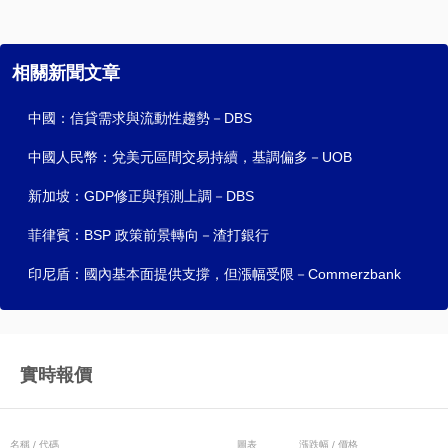
相關新聞文章
中國：信貸需求與流動性趨勢－DBS
中國人民幣：兌美元區間交易持續，基調偏多－UOB
新加坡：GDP修正與預測上調－DBS
菲律賓：BSP 政策前景轉向－渣打銀行
印尼盾：國內基本面提供支撐，但漲幅受限－Commerzbank
實時報價
名稱 / 代碼
圖表
漲跌幅 / 價格