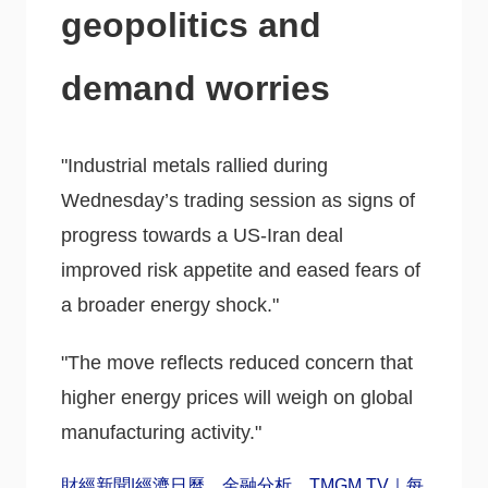
geopolitics and
demand worries
"Industrial metals rallied during
Wednesday’s trading session as signs of
progress towards a US-Iran deal
improved risk appetite and eased fears of
a broader energy shock."
"The move reflects reduced concern that
higher energy prices will weigh on global
manufacturing activity."
財經新聞|經濟日曆、金融分析、TMGM TV｜每