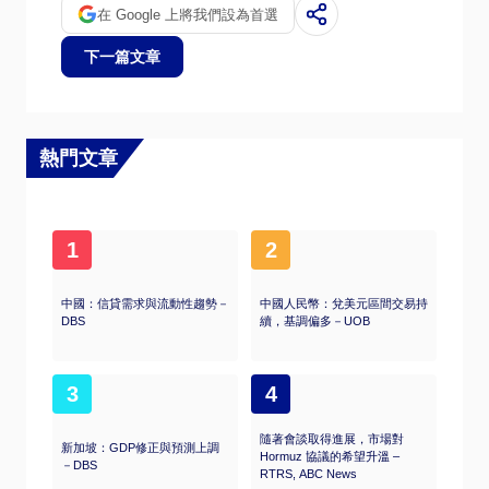
在 Google 上將我們設為首選
下一篇文章
熱門文章
1
2
中國：信貸需求與流動性趨勢－
中國人民幣：兌美元區間交易持
DBS
續，基調偏多－UOB
3
4
隨著會談取得進展，市場對
新加坡：GDP修正與預測上調
Hormuz 協議的希望升溫 –
－DBS
RTRS, ABC News