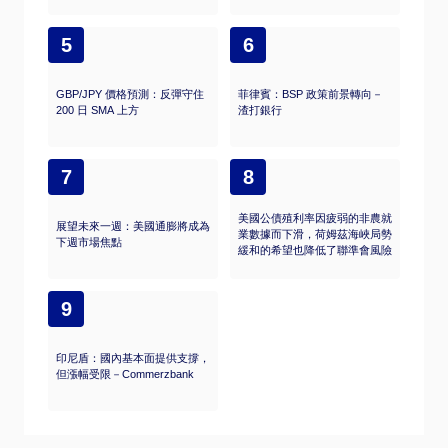
5
6
GBP/JPY 價格預測：反彈守住
菲律賓：BSP 政策前景轉向－
200 日 SMA 上方
渣打銀行
7
8
美國公債殖利率因疲弱的非農就
展望未來一週：美國通膨將成為
業數據而下滑，荷姆茲海峽局勢
下週市場焦點
緩和的希望也降低了聯準會風險
9
印尼盾：國內基本面提供支撐，
但漲幅受限－Commerzbank