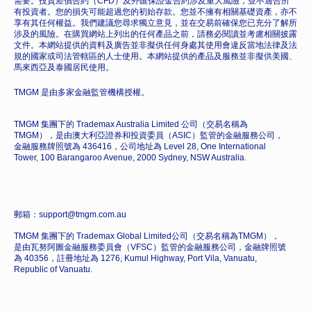
需要。投資差價合約（CFD）及外匯保證金合約涉及重大風險，並不適合所
有投資者。您的損失可能超過您的初始存款。您並不擁有相關基礎資產，亦不
享有其任何權益。我們建議您尋求獨立意見，並在交易前確保您已充分了解所
涉及的風險。在購買網站上列出的任何產品之前，請務必閱讀並考慮相關披露
文件。本網站提供的資料及廣告並非擬供任何身處其使用會違反當地法律及法
規的國家或司法管轄區的人士使用。本網站提供的產品及服務並非擬供美國、
馬來西亞及泰國居民使用。
TMGM 是由多家金融監管機構授權。
TMGM 集團下的 Trademax Australia Limited 公司（交易名稱為
TMGM），是由澳大利亞證券和投資委員（ASIC）監管的金融服務公司，
金融服務牌照號為 436416，公司地址為 Level 28, One International
Tower, 100 Barangaroo Avenue, 2000 Sydney, NSW Australia.
郵箱：support@tmgm.com.au
TMGM 集團下的 Trademax Global Limited公司（交易名稱為TMGM），
是由瓦努阿圖金融服務委員會（VFSC）監管的金融服務公司，金融牌照號
為 40356，註冊地址為 1276, Kumul Highway, Port Vila, Vanuatu,
Republic of Vanuatu.