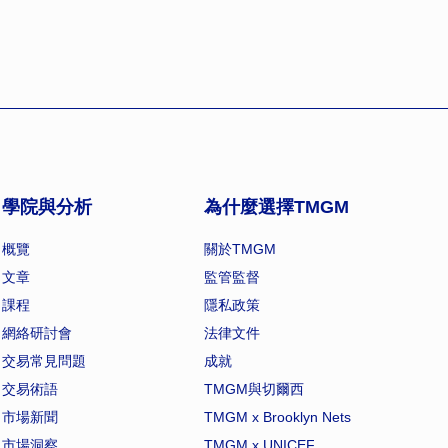
學院與分析
為什麼選擇TMGM
概覽
關於TMGM
文章
監管監督
課程
隱私政策
網絡研討會
法律文件
交易常見問題
成就
交易術語
TMGM與切爾西
市場新聞
TMGM x Brooklyn Nets
市場洞察
TMGM x UNICEF