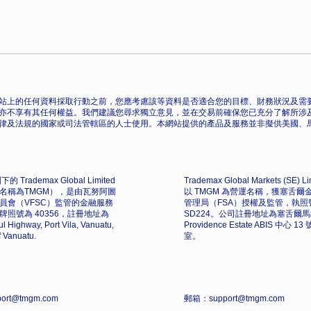
站上的任何資料採取行動之前，您應考慮該等資料是否適合您的目標、財務狀況及需要
亦不享有其任何權益。我們建議您尋求獨立意見，並在交易前確保您已充分了解所涉
律及法規的國家或司法管轄區的人士使用。本網站提供的產品及服務並非擬供美國、
的 Trademax Global Limited
Trademax Global Markets (SE) L
名稱為TMGM），是由瓦努阿圖
以 TMGM 為營運名稱，獲塞舌爾
員會（VFSC）監管的金融服務
管理局（FSA）授權及監管，執照
牌照號為 40356，註冊地址為
SD224。公司註冊地址為塞舌爾
l Highway, Port Vila, Vanuatu,
Providence Estate ABIS 中心 1
f Vanuatu.
室。
ort@tmgm.com
郵箱：support@tmgm.com