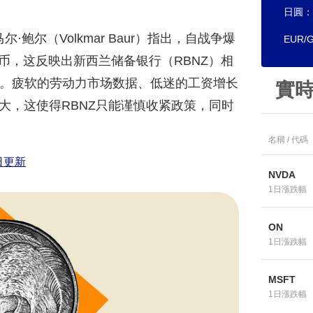
日圓：
尔·鲍尔（Volkmar Baur）指出，自战争爆
EUR
货币，这反映出新西兰储备银行（RBNZ）相
场。疲软的劳动力市场数据、低迷的工资增长
實
大，这使得RBNZ只能谨慎收紧政策，同时
名稱 / 代碼
日更新
NVDA
1日漲跌幅
ON
1日漲跌幅
MSFT
1日漲跌幅