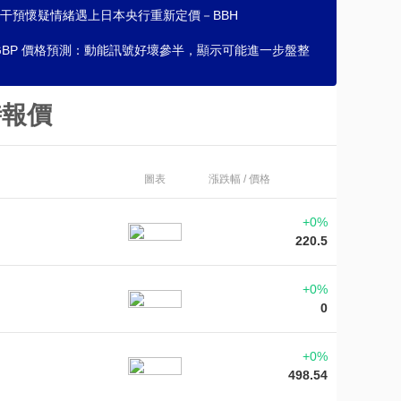
干預懷疑情緒遇上日本央行重新定價－BBH
/GBP 價格預測：動能訊號好壞參半，顯示可能進一步盤整
時報價
圖表
漲跌幅 / 價格
+0%
220.5
+0%
0
+0%
498.54