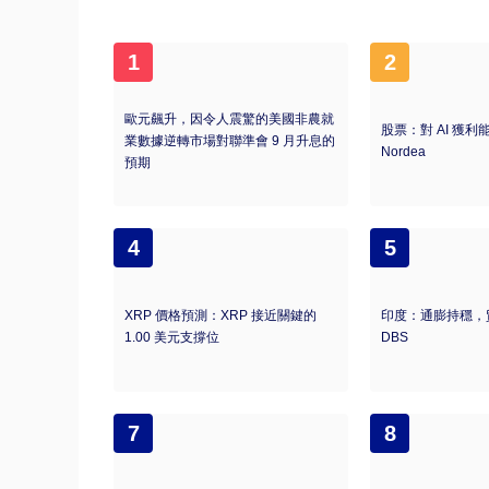
1
2
歐元飆升，因令人震驚的美國非農就
股票：對 AI 獲
業數據逆轉市場對聯準會 9 月升息的
Nordea
預期
4
5
XRP 價格預測：XRP 接近關鍵的
印度：通膨持穩，
1.00 美元支撐位
DBS
7
8