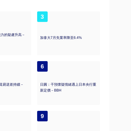
3
利能力的疑慮升高－
加拿大7月失業率降至6.4%
6
貿易逆差持續－
日圓：干預懷疑情緒遇上日本央行重
新定價－BBH
9