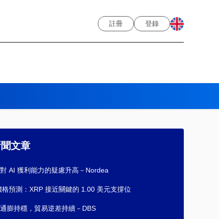
註冊
登錄
新聞文章
對 AI 獲利能力的疑慮升高－Nordea
 價格預測：XRP 接近關鍵的 1.00 美元支撐位
通膨持穩，貿易逆差持續－DBS