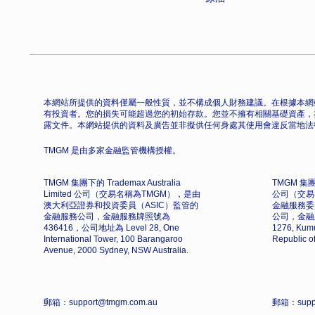
本網站所提供的資料僅屬一般性質，並不構成個人財務建議。在根據本網
有投資者。您的損失可能超過您的初始存款。您並不擁有相關基礎資產，
露文件。本網站提供的資料及廣告並非擬供任何身處其使用會違反當地法
TMGM 是由多家金融監管機構授權。
TMGM 集團下的 Trademax Australia
TMGM 集團下
Limited 公司（交易名稱為TMGM），是由
公司（交易
澳大利亞證券和投資委員（ASIC）監管的
金融服務委
金融服務公司，金融服務牌照號為
公司，金融
436416，公司地址為 Level 28, One
1276, Kumu
International Tower, 100 Barangaroo
Republic o
Avenue, 2000 Sydney, NSW Australia.
郵箱：support@tmgm.com.au
郵箱：supp