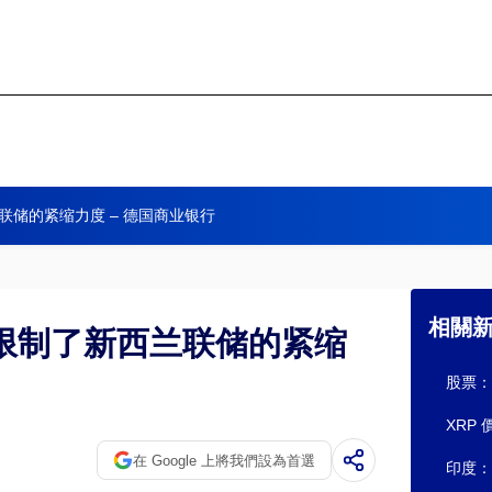
储的紧缩力度 – 德国商业银行
相關
限制了新西兰联储的紧缩
股票：
XRP
在 Google 上將我們設為首選
印度：