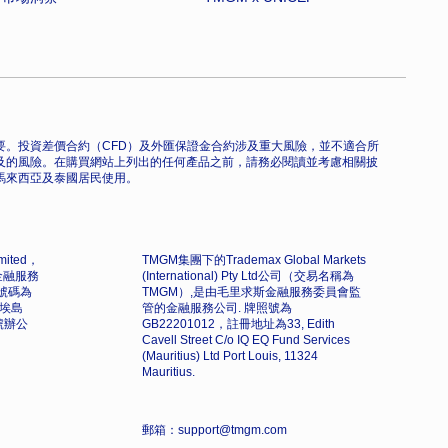
。投資差價合約（CFD）及外匯保證金合約涉及重大風險，並不適合所
及的風險。在購買網站上列出的任何產品之前，請務必閱讀並考慮相關披
馬來西亞及泰國居民使用。
imited，
TMGM集團下的Trademax Global Markets
金融服務
(International) Pty Ltd公司（交易名稱為
號碼為
TMGM）,是由毛里求斯金融服務委員會監
馬埃島
管的金融服務公司. 牌照號為
3 號辦公
GB22201012，註冊地址為33, Edith
Cavell Street C/o IQ EQ Fund Services
(Mauritius) Ltd Port Louis, 11324
Mauritius.
郵箱：support@tmgm.com