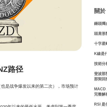
關於 
錘頭燭
頭肩形
十字星
K線是
技術分
NZ路径
斐波那
那契回
（也是战争爆发以来的第二次），市场预计
MACD
完整解
RSI 
2020年以来的最低水平。考虑到第一季度