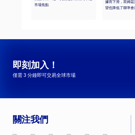
據而下滑，荷姆茲
市場焦點
望也降低了聯準會
即刻加入！
僅需 3 分鐘即可交易全球市場
關注我們