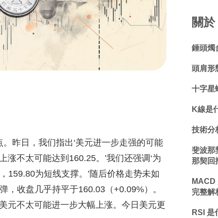
關於 
錘頭燭
頭肩形
十字星
K線是
技術分
8高点。昨日，我们指出‘美元进一步走强的可能
斐波那
不太可能达到160.25。’我们还强调‘为
那契回
，159.80为短线支撑。’随后价格走势未如
MACD
，收盘几乎持平于160.03（+0.09%）。
完整解
美元不太可能进一步大幅上涨。今日美元更
RSI 