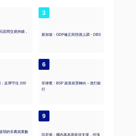
3
元區間交易持續，
新加坡：GDP修正與預測上調－DBS
6
測：反彈守住 200
菲律賓：BSP 政策前景轉向－渣打銀
行
9
疲弱的非農就業數
印尼盾：國內基本面提供支撐，但漲