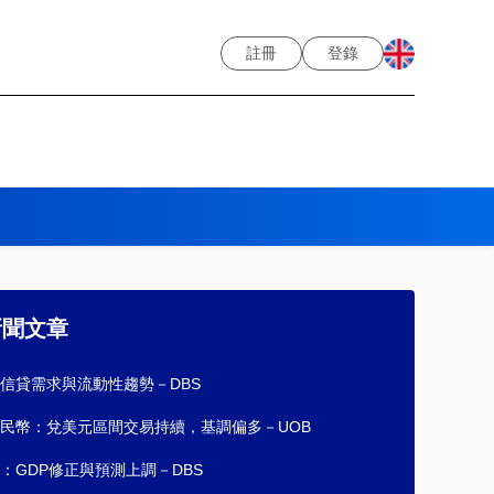
註冊
登錄
新聞文章
信貸需求與流動性趨勢－DBS
民幣：兌美元區間交易持續，基調偏多－UOB
：GDP修正與預測上調－DBS