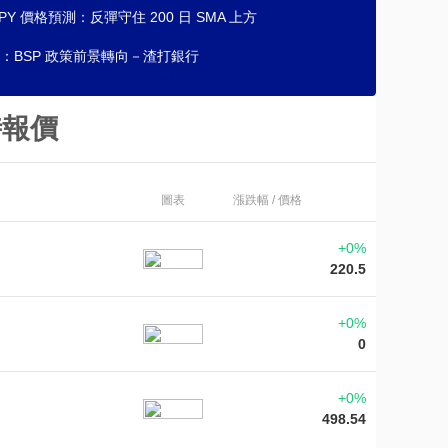
JPY 價格預測：反彈守住 200 日 SMA 上方
：BSP 政策前景轉向－渣打銀行
時報價
圖表
漲跌幅 / 價格
+0%
220.5
+0%
0
+0%
498.54