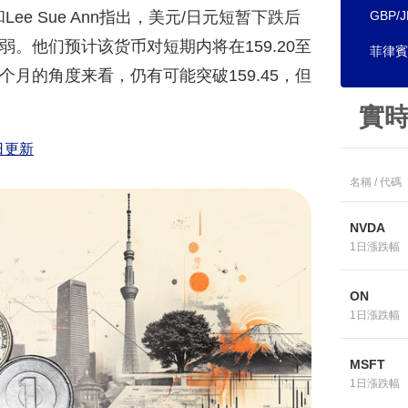
和Lee Sue Ann指出，美元/日元短暂下跌后
GBP/
弱。他们预计该货币对短期内将在159.20至
菲律賓
个月的角度来看，仍有可能突破159.45，但
實
日更新
名稱 / 代碼
NVDA
1日漲跌幅
ON
1日漲跌幅
MSFT
1日漲跌幅