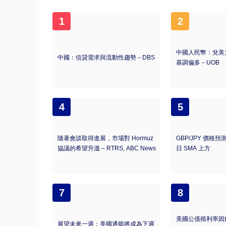
1
2
中國人民幣：兌美
中國：信貸需求與流動性趨勢－DBS
基調偏多－UOB
4
5
隨著會談取得進展，市場對 Hormuz
GBP/JPY 價格預
協議的希望升溫 – RTRS, ABC News
日 SMA 上方
7
8
美國公債殖利率因
展望未來一週：美國通膨將成為下週