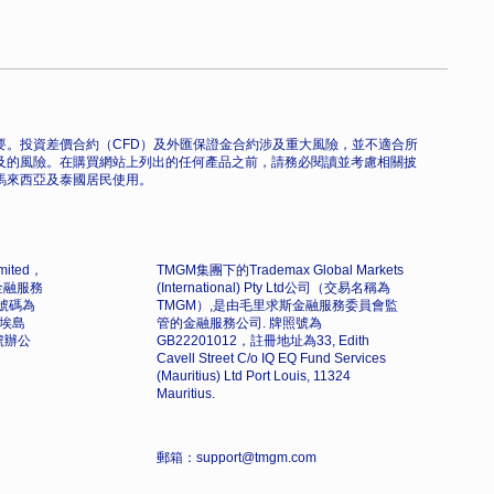
。投資差價合約（CFD）及外匯保證金合約涉及重大風險，並不適合所
及的風險。在購買網站上列出的任何產品之前，請務必閱讀並考慮相關披
馬來西亞及泰國居民使用。
imited，
TMGM集團下的Trademax Global Markets
金融服務
(International) Pty Ltd公司（交易名稱為
號碼為
TMGM）,是由毛里求斯金融服務委員會監
馬埃島
管的金融服務公司. 牌照號為
3 號辦公
GB22201012，註冊地址為33, Edith
Cavell Street C/o IQ EQ Fund Services
(Mauritius) Ltd Port Louis, 11324
Mauritius.
郵箱：support@tmgm.com