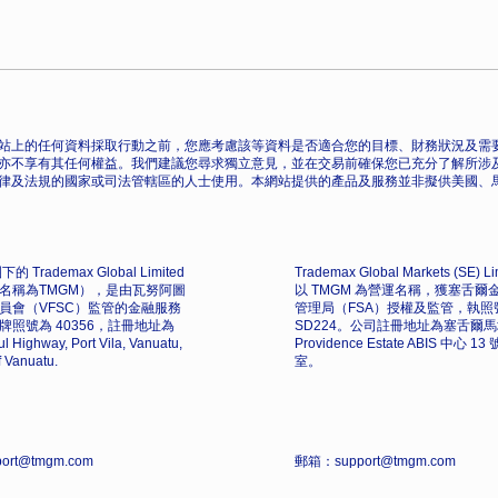
站上的任何資料採取行動之前，您應考慮該等資料是否適合您的目標、財務狀況及需要
亦不享有其任何權益。我們建議您尋求獨立意見，並在交易前確保您已充分了解所涉
律及法規的國家或司法管轄區的人士使用。本網站提供的產品及服務並非擬供美國、
的 Trademax Global Limited
Trademax Global Markets (SE) L
名稱為TMGM），是由瓦努阿圖
以 TMGM 為營運名稱，獲塞舌爾
員會（VFSC）監管的金融服務
管理局（FSA）授權及監管，執照
牌照號為 40356，註冊地址為
SD224。公司註冊地址為塞舌爾
l Highway, Port Vila, Vanuatu,
Providence Estate ABIS 中心 1
f Vanuatu.
室。
ort@tmgm.com
郵箱：support@tmgm.com