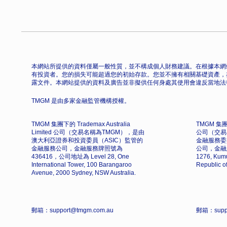
本網站所提供的資料僅屬一般性質，並不構成個人財務建議。在根據本網
有投資者。您的損失可能超過您的初始存款。您並不擁有相關基礎資產，
露文件。本網站提供的資料及廣告並非擬供任何身處其使用會違反當地法
TMGM 是由多家金融監管機構授權。
TMGM 集團下的 Trademax Australia
TMGM 集團下
Limited 公司（交易名稱為TMGM），是由
公司（交易
澳大利亞證券和投資委員（ASIC）監管的
金融服務委
金融服務公司，金融服務牌照號為
公司，金融
436416，公司地址為 Level 28, One
1276, Kumu
International Tower, 100 Barangaroo
Republic o
Avenue, 2000 Sydney, NSW Australia.
郵箱：support@tmgm.com.au
郵箱：supp