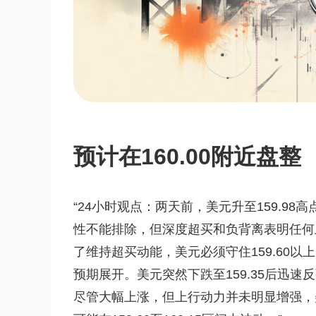
预计在160.00附近盘整
“24小时观点：两天前，美元升至159.9
性不能排除，但深度超买和负背离表明任何上涨
了维持超买动能，美元必须守住159.60以上
预期展开。美元突然下跌至159.35后迅速反弹
尽管大幅上涨，但上行动力并未明显增强，