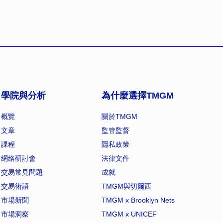
學院與分析
為什麼選擇TMGM
概覽
關於TMGM
文章
監管監督
課程
隱私政策
網絡研討會
法律文件
交易常見問題
成就
交易術語
TMGM與切爾西
市場新聞
TMGM x Brooklyn Nets
市場洞察
TMGM x UNICEF