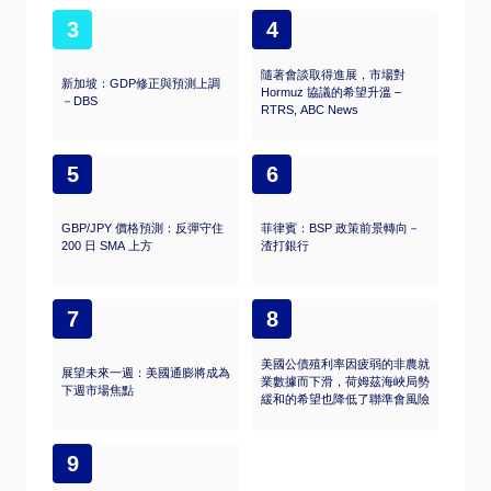
3
4
隨著會談取得進展，市場對
新加坡：GDP修正與預測上調
Hormuz 協議的希望升溫 –
－DBS
RTRS, ABC News
5
6
GBP/JPY 價格預測：反彈守住
菲律賓：BSP 政策前景轉向－
200 日 SMA 上方
渣打銀行
7
8
美國公債殖利率因疲弱的非農就
展望未來一週：美國通膨將成為
業數據而下滑，荷姆茲海峽局勢
下週市場焦點
緩和的希望也降低了聯準會風險
9