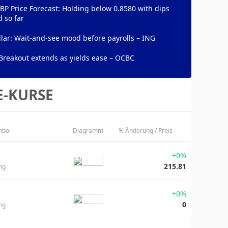
P Price Forecast: Holding below 0.8580 with dips
d so far
lar: Wait-and-see mood before payrolls – ING
Breakout extends as yields ease – OCBC
E-KURSE
mbol
Diagramm
% Änderung / Preis
+0%
215.81
ng
+0%
0
ng