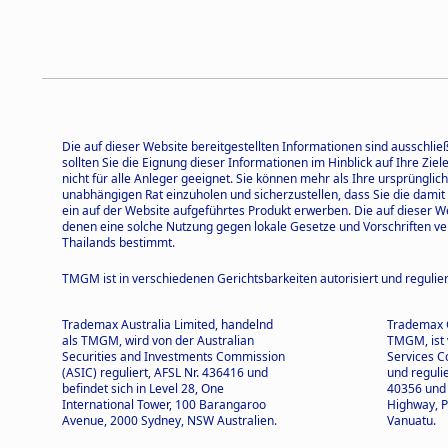
Die auf dieser Website bereitgestellten Informationen sind ausschlie
sollten Sie die Eignung dieser Informationen im Hinblick auf Ihre Zie
nicht für alle Anleger geeignet. Sie können mehr als Ihre ursprüngl
unabhängigen Rat einzuholen und sicherzustellen, dass Sie die damit
ein auf der Website aufgeführtes Produkt erwerben. Die auf dieser 
denen eine solche Nutzung gegen lokale Gesetze und Vorschriften ve
Thailands bestimmt.
TMGM ist in verschiedenen Gerichtsbarkeiten autorisiert und regulier
Trademax Australia Limited, handelnd
Trademax G
als TMGM, wird von der Australian
TMGM, ist 
Securities and Investments Commission
Services C
(ASIC) reguliert, AFSL Nr. 436416 und
und reguli
befindet sich in Level 28, One
40356 und 
International Tower, 100 Barangaroo
Highway, P
Avenue, 2000 Sydney, NSW Australien.
Vanuatu.