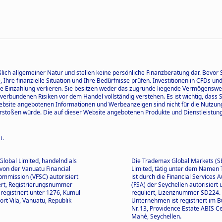
ßlich allgemeiner Natur und stellen keine persönliche Finanzberatung dar. Bevor
le, Ihre finanzielle Situation und Ihre Bedürfnisse prüfen. Investitionen in CFDs 
iche Einzahlung verlieren. Sie besitzen weder das zugrunde liegende Vermögenswe
 verbundenen Risiken vor dem Handel vollständig verstehen. Es ist wichtig, dass
Website angebotenen Informationen und Werbeanzeigen sind nicht für die Nutzu
rstoßen würde. Die auf dieser Website angebotenen Produkte und Dienstleistunge
t.
lobal Limited, handelnd als
Die Trademax Global Markets (S
von der Vanuatu Financial
Limited, tätig unter dem Name
ommission (VFSC) autorisiert
ist durch die Financial Services A
ert, Registrierungsnummer
(FSA) der Seychellen autorisiert 
registriert unter 1276, Kumul
reguliert, Lizenznummer SD224.
ort Vila, Vanuatu, Republik
Unternehmen ist registriert im B
Nr. 13, Providence Estate ABIS Ce
Mahé, Seychellen.