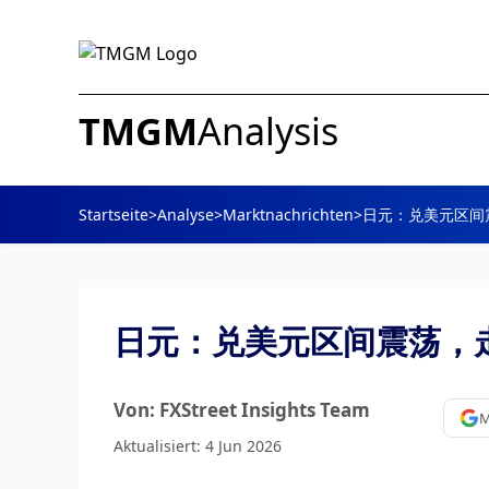
TMGM
Analysis
Startseite
>
Analyse
>
Marktnachrichten
>
日元：兑美元区间震
日元：兑美元区间震荡，走
Von: FXStreet Insights Team
M
Aktualisiert: 4 Jun 2026