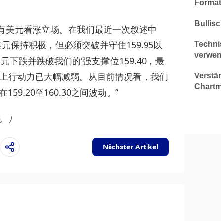
Format
Bullis
持有美元看涨立场。在我们最近一次叙述中
美元保持积极，但必须突破并守住159.95以
Techni
verwen
元下跌并跌破我们的‘强支撑’位159.40，最
，但上行动力已大幅减弱。从目前情况看，我们
Verstä
Chartm
9.20至160.30之间波动。”
。）
Nächster Artikel