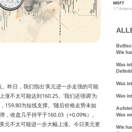
MSFT
1 T Änderu
ALL
Bullis
Wie ha
Was ist
Defini
Was is
8高点。昨日，我们指出‘美元进一步走强的可能
不太可能达到160.25。’我们还强调‘为
Was ist
，159.80为短线支撑。’随后价格走势未如
Aufste
，收盘几乎持平于160.03（+0.09%）。
Was si
美元不太可能进一步大幅上涨。今日美元更
Wie ha