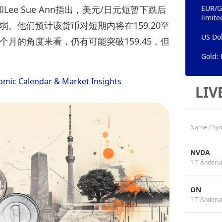
g和Lee Sue Ann指出，美元/日元短暂下跌后
EUR/GB
limite
弱。他们预计该货币对短期内将在159.20至
US Dol
个月的角度来看，仍有可能突破159.45，但
Gold: 
omic Calendar & Market Insights
LIV
Name / Sy
NVDA
1 T Änderu
ON
1 T Änderu