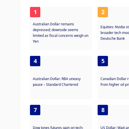
1
2
Australian Dollar remains
Equities: Nvidia s
depressed; downside seems
broader tech moo
limited as fiscal concerns weigh on
Deutsche Bank
Yen
4
5
Australian Dollar: RBA uneasy
Canadian Dollar 
pause – Standard Chartered
from higher oil pr
7
8
Dow Jones futures gain on tech-
US Dollar: Wait-