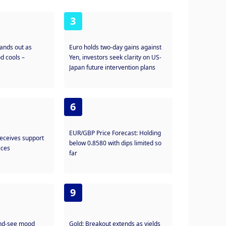
3
tands out as
Euro holds two-day gains against
d cools –
Yen, investors seek clarity on US-
Japan future intervention plans
6
EUR/GBP Price Forecast: Holding
receives support
below 0.8580 with dips limited so
ices
far
9
and-see mood
Gold: Breakout extends as yields