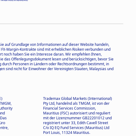
 Sie auf Grundlage von Informationen auf dieser Website handeln,
und FX-Margin-Kontrakte sind mit erheblichen Risiken verbunden und
rt noch haben Sie ein Interesse daran. Wir empfehlen Ihnen,
 Sie das Offenlegungsdokument lesen und berücksichtigen, bevor Sie
ng durch Personen in Ländern oder Rechtsordnungen bestimmt, in
n sind nicht für Einwohner der Vereinigten Staaten, Malaysias und
E)
Trademax Global Markets (International)
n TMGM,
Pty Ltd, handelnd als TMGM, ist von der
uthority
Financial Services Commission,
und
Mauritius (FSC) autorisiert und reguliert
 Das
mit der Lizenznummer GB22201012 und
üro
registriert unter 33, Edith Cavell Street
ntre,
C/o IQ EQ Fund Services (Mauritius) Ltd
Port Louis, 11324 Mauritius.