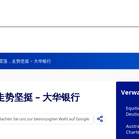
荡，走势坚挺 – 大华银行
Verwa
势坚挺 – 大华银行
Equiti
Deuts
achen Sie uns zur bevorzugten Wahl auf Google
Austra
Chart