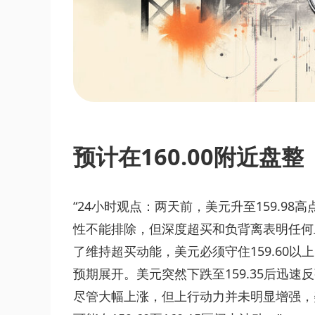
预计在160.00附近盘整
“24小时观点：两天前，美元升至159.9
性不能排除，但深度超买和负背离表明任何上涨
了维持超买动能，美元必须守住159.60以上
预期展开。美元突然下跌至159.35后迅速反弹
尽管大幅上涨，但上行动力并未明显增强，