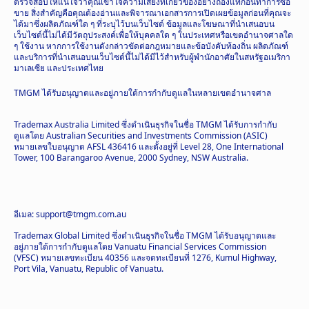
ตรวจสอบให้แน่ใจว่าคุณเข้าใจความเสี่ยงที่เกี่ยวข้องอย่างถ่องแท้ก่อนทำการซื้อ
ขาย สิ่งสำคัญคือคุณต้องอ่านและพิจารณาเอกสารการเปิดเผยข้อมูลก่อนที่คุณจะ
ได้มาซึ่งผลิตภัณฑ์ใด ๆ ที่ระบุไว้บนเว็บไซต์ ข้อมูลและโฆษณาที่นำเสนอบน
เว็บไซต์นี้ไม่ได้มีวัตถุประสงค์เพื่อให้บุคคลใด ๆ ในประเทศหรือเขตอำนาจศาลใด
ๆ ใช้งาน หากการใช้งานดังกล่าวขัดต่อกฎหมายและข้อบังคับท้องถิ่น ผลิตภัณฑ์
และบริการที่นำเสนอบนเว็บไซต์นี้ไม่ได้มีไว้สำหรับผู้พำนักอาศัยในสหรัฐอเมริกา
มาเลเซีย และประเทศไทย
TMGM ได้รับอนุญาตและอยู่ภายใต้การกำกับดูแลในหลายเขตอำนาจศาล
Trademax Australia Limited ซึ่งดำเนินธุรกิจในชื่อ TMGM ได้รับการกำกับ
ดูแลโดย Australian Securities and Investments Commission (ASIC)
หมายเลขใบอนุญาต AFSL 436416 และตั้งอยู่ที่ Level 28, One International
Tower, 100 Barangaroo Avenue, 2000 Sydney, NSW Australia.
อีเมล: support@tmgm.com.au
Trademax Global Limited ซึ่งดำเนินธุรกิจในชื่อ TMGM ได้รับอนุญาตและ
อยู่ภายใต้การกำกับดูแลโดย Vanuatu Financial Services Commission
(VFSC) หมายเลขทะเบียน 40356 และจดทะเบียนที่ 1276, Kumul Highway,
Port Vila, Vanuatu, Republic of Vanuatu.