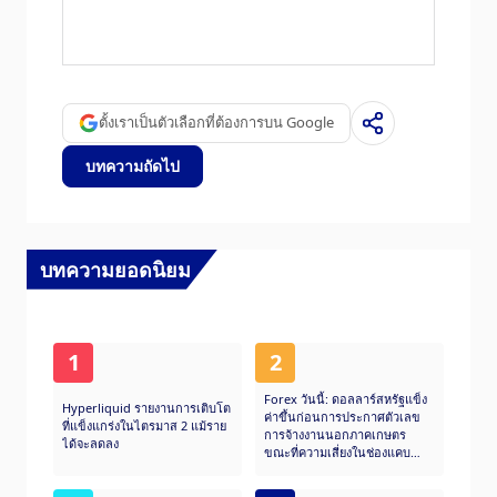
The Japanese Yen is often seen as a safe-
haven investment. This means that in times
of market stress, investors are more likely to
put their money in the Japanese currency due
to its supposed reliability and stability.
ตั้งเราเป็นตัวเลือกที่ต้องการบน Google
Turbulent times are likely to strengthen the
Yen’s value against other currencies seen as
บทความถัดไป
more risky to invest in.
บทความยอดนิยม
1
2
Forex วันนี้: ดอลลาร์สหรัฐแข็ง
Hyperliquid รายงานการเติบโต
ค่าขึ้นก่อนการประกาศตัวเลข
ที่แข็งแกร่งในไตรมาส 2 แม้ราย
การจ้างงานนอกภาคเกษตร
ได้จะลดลง
ขณะที่ความเสี่ยงในช่องแคบ
Hormuz กลับมาอีกครั้ง