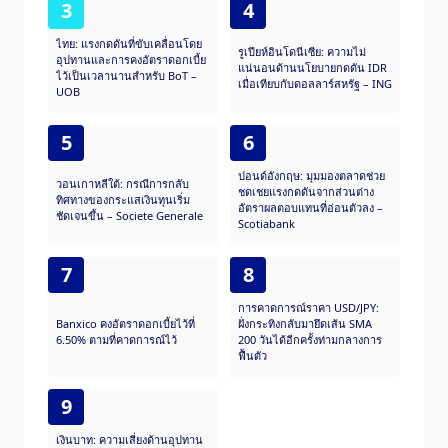
3
4
ไทย: แรงกดดันที่ขับเคลื่อนโดย
รูเปียห์อินโดนีเซีย: ความไม่
อุปทานและการคงอัตราดอกเบี้ย
แน่นอนด้านนโยบายกดดัน IDR
ไว้เป็นเวลานานสำหรับ BoT –
เมื่อเทียบกับดอลลาร์สหรัฐ – ING
UOB
5
6
ปอนด์อังกฤษ: มุมมองตลาดช่วย
วอนเกาหลีใต้: กรณีการกลับ
ชดเชยแรงกดดันจากส่วนต่าง
ทิศทางของกระแสเงินทุนเริ่ม
อัตราผลตอบแทนที่อ่อนตัวลง –
ชัดเจนขึ้น – Societe Generale
Scotiabank
7
8
การคาดการณ์ราคา USD/JPY:
Banxico คงอัตราดอกเบี้ยไว้ที่
ฝั่งกระทิงกลับมายึดเส้น SMA
6.50% ตามที่คาดการณ์ไว้
200 วันได้อีกครั้งท่ามกลางการ
ฟื้นตัว
9
เงินบาท: ความเสี่ยงด้านอุปทาน