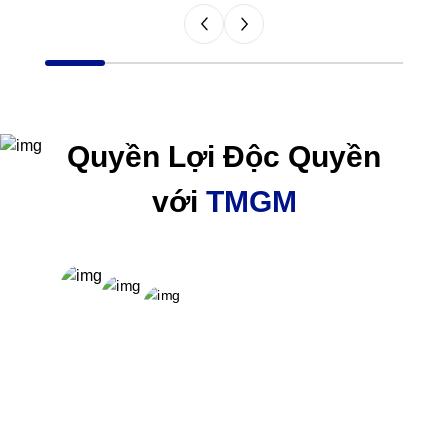
Item
1
of
6
Quyền Lợi Độc Quyền
với
TMGM