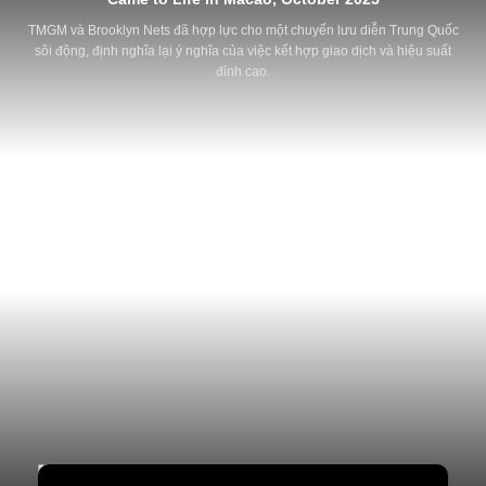
TMGM và Brooklyn Nets đã hợp lực cho một chuyến lưu diễn Trung Quốc
sôi động, định nghĩa lại ý nghĩa của việc kết hợp giao dịch và hiệu suất
đỉnh cao.