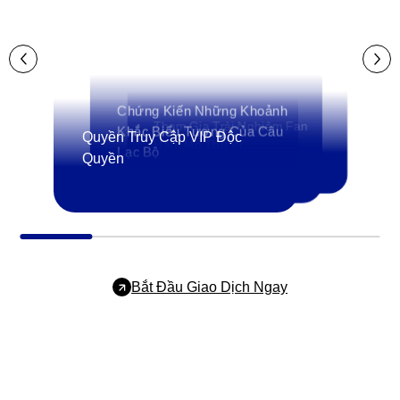
Chứng Kiến Những Khoảnh
Tham Gia Trải Nghiệm Fan
Khắc Biểu Tượng Của Câu
Quyền Truy Cập VIP Độc
Hâm Mộ Thú Vị
Lạc Bộ
Quyền
Bắt Đầu Giao Dịch Ngay