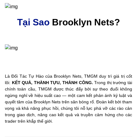
Tại Sao
Brooklyn Nets?
Là Đối Tác Tự Hào của Brooklyn Nets, TMGM duy trì giá trị cốt
lõi:
KẾT QUẢ, THÀNH TỰU, THÀNH CÔNG.
Trong thị trường tài
chính toàn cầu, TMGM được thúc đẩy bởi sự theo đuổi không
ngừng nghỉ về hiệu suất cao — một cam kết phản ánh kỷ luật và
quyết tâm của Brooklyn Nets trên sân bóng rổ. Đoàn kết bởi tham
vọng và khả năng phục hồi, chúng tôi nỗ lực phá vỡ các rào cản
trong giao dịch, nâng cao kết quả và truyền cảm hứng cho các
trader trên khắp thế giới.