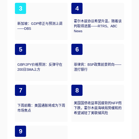
3
4
霍尔木兹协议希望升温，随着谈
新加坡：GDP修正与预测上调
判取得进展——RTRS、ABC
——DBS
News
5
6
GBP/JPY价格预测：反弹守在
菲律宾：BSP政策前景转向——
200日SMA上方
渣打银行
7
8
美国国债收益率因疲软的NFP而
下周前瞻：美国通胀将成为下周
下跌，霍尔木兹海峡局势缓和的
市场焦点
希望减轻了美联储风险
9