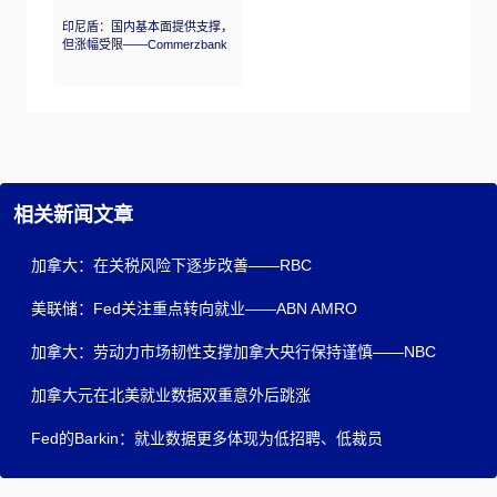
印尼盾：国内基本面提供支撑，
但涨幅受限——Commerzbank
相关新闻文章
加拿大：在关税风险下逐步改善——RBC
美联储：Fed关注重点转向就业——ABN AMRO
加拿大：劳动力市场韧性支撑加拿大央行保持谨慎——NBC
加拿大元在北美就业数据双重意外后跳涨
Fed的Barkin：就业数据更多体现为低招聘、低裁员