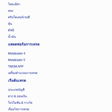
โลหะมีค่า
ทอง
คริปโตเคอร์เรนซี
หุ้น
ดัชนี
น้ำมัน
แพลตฟอร์มการเทรด
Metatrader 4
Metatrader 5
TMGM APP
เครื่องคำนวณการเทรด
เริ่มต้นเทรด
ประเภทบัญชี
ฝาก & ถอนเงิน
โปรโมชั่น & รางวัล
เงื่อนไขการเทรด