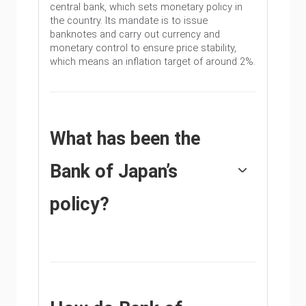
central bank, which sets monetary policy in
the country. Its mandate is to issue
banknotes and carry out currency and
monetary control to ensure price stability,
which means an inflation target of around 2%.
What has been the
Bank of Japan’s
policy?
The Bank of Japan embarked in an ultra-loose
monetary policy in 2013 in order to stimulate
the economy and fuel inflation amid a low-
inflationary environment. The bank’s policy is
based on Quantitative and Qualitative Easing