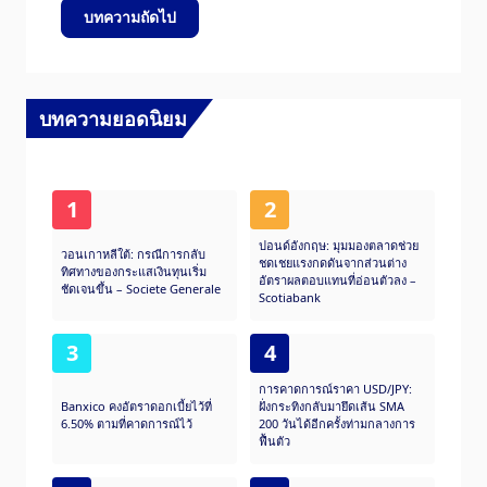
บทความถัดไป
บทความยอดนิยม
1
2
ปอนด์อังกฤษ: มุมมองตลาดช่วย
วอนเกาหลีใต้: กรณีการกลับ
ชดเชยแรงกดดันจากส่วนต่าง
ทิศทางของกระแสเงินทุนเริ่ม
อัตราผลตอบแทนที่อ่อนตัวลง –
ชัดเจนขึ้น – Societe Generale
Scotiabank
3
4
การคาดการณ์ราคา USD/JPY:
Banxico คงอัตราดอกเบี้ยไว้ที่
ฝั่งกระทิงกลับมายึดเส้น SMA
6.50% ตามที่คาดการณ์ไว้
200 วันได้อีกครั้งท่ามกลางการ
ฟื้นตัว