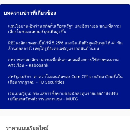
บทความข่าวที่เกี่ยวข้อง
แผนโอมาน-อิหร่านสกัดกั้นเรือสหรัฐฯ และอิสราเอล ขณะที่ความ
เสี่ยงในช่องแคบฮอร์มุซเพิ่มสูงขึ้น
RBI คงอัตราดอกเบี้ยไว้ที่ 5.25% และอินเดียดึงดูดเงินทุนได้ 41 พัน
ล้านดอลลาร์: เหตุใดรูปียังคงเผชิญแรงกดดันด้านบน
สหราชอาณาจักร: ความเชื่อมั่นอาจปลดล็อกการใช้จ่ายของภาค
ครัวเรือน – Rabobank
สหรัฐอเมริกา: คาดว่าโมเมนตัมของ Core CPI จะกลับมาอีกครั้งใน
เดือนกรกฎาคม – TD Securities
เงินเยนญี่ปุ่น: กระแสการซื้อขายของนักลงทุนรายย่อยกำลังปรับ
เปลี่ยนพลวัตหลังการแทรกแซง – MUFG
ราคาแบบเรียลไทม์