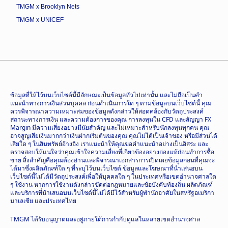
TMGM x Brooklyn Nets
TMGM x UNICEF
ข้อมูลที่ให้ไว้บนเว็บไซต์นี้มีลักษณะเป็นข้อมูลทั่วไปเท่านั้น และไม่ถือเป็นคำ
แนะนำทางการเงินส่วนบุคคล ก่อนดำเนินการใด ๆ ตามข้อมูลบนเว็บไซต์นี้ คุณ
ควรพิจารณาความเหมาะสมของข้อมูลดังกล่าวให้สอดคล้องกับวัตถุประสงค์
สถานะทางการเงิน และความต้องการของคุณ การลงทุนใน CFD และสัญญา FX
Margin มีความเสี่ยงอย่างมีนัยสำคัญ และไม่เหมาะสำหรับนักลงทุนทุกคน คุณ
อาจสูญเสียเงินมากกว่าเงินฝากเริ่มต้นของคุณ คุณไม่ได้เป็นเจ้าของ หรือมีส่วนได้
เสียใด ๆ ในสินทรัพย์อ้างอิง เราแนะนำให้คุณขอคำแนะนำอย่างเป็นอิสระ และ
ตรวจสอบให้แน่ใจว่าคุณเข้าใจความเสี่ยงที่เกี่ยวข้องอย่างถ่องแท้ก่อนทำการซื้อ
ขาย สิ่งสำคัญคือคุณต้องอ่านและพิจารณาเอกสารการเปิดเผยข้อมูลก่อนที่คุณจะ
ได้มาซึ่งผลิตภัณฑ์ใด ๆ ที่ระบุไว้บนเว็บไซต์ ข้อมูลและโฆษณาที่นำเสนอบน
เว็บไซต์นี้ไม่ได้มีวัตถุประสงค์เพื่อให้บุคคลใด ๆ ในประเทศหรือเขตอำนาจศาลใด
ๆ ใช้งาน หากการใช้งานดังกล่าวขัดต่อกฎหมายและข้อบังคับท้องถิ่น ผลิตภัณฑ์
และบริการที่นำเสนอบนเว็บไซต์นี้ไม่ได้มีไว้สำหรับผู้พำนักอาศัยในสหรัฐอเมริกา
มาเลเซีย และประเทศไทย
TMGM ได้รับอนุญาตและอยู่ภายใต้การกำกับดูแลในหลายเขตอำนาจศาล