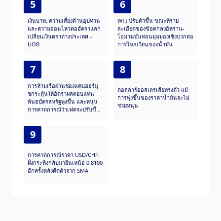
5
6
เงินบาท: ความเสี่ยงด้านอุปทาน
WTI ปรับตัวขึ้น ขณะที่ราย
และความอ่อนไหวต่ออัตราแลก
ละเอียดของข้อตกลงอิหร่าน-
เปลี่ยนเงินตราต่างประเทศ –
โอมานบั่นทอนมุมมองเชิงบวกต่อ
UOB
การไหลเวียนของน้ำมัน
7
8
การห้ามเรือผ่านช่องแคบฮอร์มุ
ดอลลาร์ออสเตรเลียทรงตัว แม้
ซกระตุ้นให้อัตราผลตอบแทน
การพุ่งขึ้นของราคาน้ำมันจะไม่
พันธบัตรสหรัฐพุ่งขึ้น และหนุน
ช่วยหนุน
การคาดการณ์ว่าเฟดจะปรับขึ้น
อัตราดอกเบี้ย
9
การคาดการณ์ราคา USD/CHF:
ฝั่งกระทิงกลับมายืนเหนือ 0.8100
อีกครั้งหลังดีดตัวจาก SMA