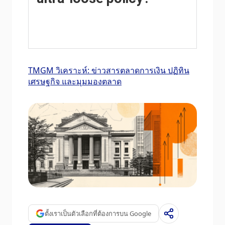
A weaker Yen and the spike in global energy
prices led to an increase in Japanese inflation,
which exceeded the BoJ’s 2% target. The
prospect of rising salaries in the country – a
key element fuelling inflation – also
TMGM วิเคราะห์: ข่าวสารตลาดการเงิน ปฏิทิน
contributed to the move.
เศรษฐกิจ และมุมมองตลาด
ตั้งเราเป็นตัวเลือกที่ต้องการบน Google