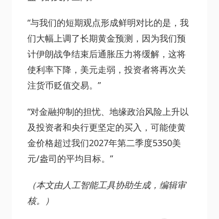
“与我们的短期观点形成鲜明对比的是，我
们大幅上调了长期黄金预测，因为我们预
计伊朗战争结束后通胀压力将缓解，这将
使利率下降，美元走弱，投资者将再次关
注货币贬值交易。”
“对金融抑制的担忧、地缘政治风险上升以
及投资者和央行更坚定的买入，可能使黄
金价格超过我们2027年第二季度5350美
元/盎司的平均目标。”
（本文由人工智能工具协助生成，编辑审
核。）