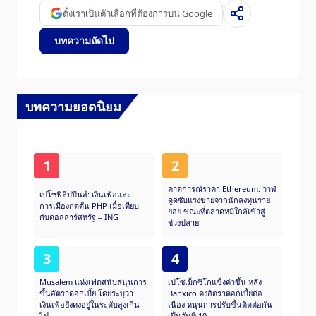
ตั้งเราเป็นตัวเลือกที่ต้องการบน Google
บทความถัดไป
บทความยอดนิยม
1
2
คาดการณ์ราคา Ethereum: วาฬ
เปโซฟิลิปปินส์: เงินเฟ้อและ
ดูดซับแรงขายจากนักลงทุนราย
การเมืองกดดัน PHP เมื่อเทียบ
ย่อย ขณะที่ตลาดหมีใกล้เข้าสู่
กับดอลลาร์สหรัฐ – ING
ช่วงปลาย​
3
4
Musalem แห่งเฟดสนับสนุนการ
เปโซเม็กซิโกแข็งค่าขึ้น หลัง
ขึ้นอัตราดอกเบี้ย โดยระบุว่า
Banxico คงอัตราดอกเบี้ยต่อ
เงินเฟ้อยังคงอยู่ในระดับสูงเกิน
เนื่อง หนุนการปรับขึ้นติดต่อกัน
ไป
เป็นวันที่ 10