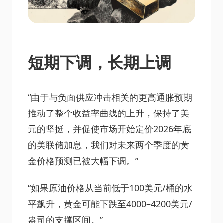
短期下调，长期上调
“由于与负面供应冲击相关的更高通胀预期
推动了整个收益率曲线的上升，保持了美
元的坚挺，并促使市场开始定价2026年底
的美联储加息，我们对未来两个季度的黄
金价格预测已被大幅下调。”
“如果原油价格从当前低于100美元/桶的水
平飙升，黄金可能下跌至4000–4200美元/
盎司的支撑区间。”