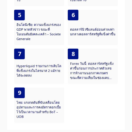
5
6
อินโดนีเซีย: ความแข็งแกร่งของ
GDP พาดหัวข่าว ขณะที่
ดอลลาร์นิวซีแลนด์อ่อนค่าลงท่า
โมเมนตัมยังคละเคล้า – Societe
มกลางดอลลาร์สหรัฐที่แข็งค่าขึ้น
Generale
7
8
Forex วันนี้: ดอลลาร์สหรัฐแข็ง
Hyperliquid รายงานการเติบโต
ค่าขึ้นก่อนการประกาศตัวเลข
ที่แข็งแกร่งในไตรมาส 2 แม้ราย
การจ้างงานนอกภาคเกษตร
ได้จะลดลง
ขณะที่ความเสี่ยงในช่องแคบ
Hormuz กลับมาอีกครั้ง
9
ไทย: แรงกดดันที่ขับเคลื่อนโดย
อุปทานและการคงอัตราดอกเบี้ย
ไว้เป็นเวลานานสำหรับ BoT –
UOB