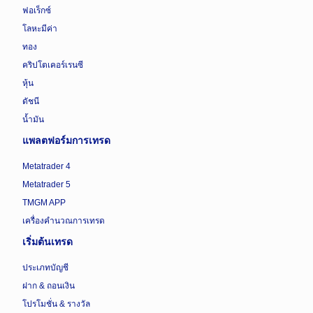
ฟอเร็กซ์
โลหะมีค่า
ทอง
คริปโตเคอร์เรนซี
หุ้น
ดัชนี
น้ำมัน
แพลตฟอร์มการเทรด
Metatrader 4
Metatrader 5
TMGM APP
เครื่องคำนวณการเทรด
เริ่มต้นเทรด
ประเภทบัญชี
ฝาก & ถอนเงิน
โปรโมชั่น & รางวัล