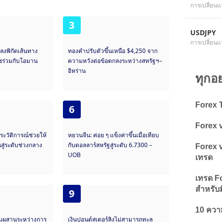
การเปลี่ยนแ
3
USDJPY
การเปลี่ยนแ
กลงพิกัดเส้นทาง
ทองคำปรับตัวขึ้นเหนือ $4,250 จาก
ุซร่วมกับโอมาน
ความหวังต่อข้อตกลงระหว่างสหรัฐฯ–
อิหร่าน
ทุกอ
Forex T
6
Forex v
ะวัติการณ์ช่วยให้
หยวนจีน: ค่อย ๆ แข็งค่าขึ้นเมื่อเทียบ
้นสู่ระดับช่วงกลาง
กับดอลลาร์สหรัฐสู่ระดับ 6.7300 –
Forex v
UOB
เทรด
เทรด Fo
สำหรับม
9
10 ความ
ผสมผสานระหว่างการ
เงินปอนด์สเตอร์ลิงไม่สามารถทะลุ