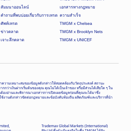
สัมมนาออนไลน์
เอกสารทางกฎหมาย
คำถามที่พบบ่อยเกี่ยวกับการเทรด
ความสำเร็จ
ศัพท์เทรด
TMGM x Chelsea
ข่าวตลาด
TMGM x Brooklyn Nets
เจาะลึกตลาด
TMGM x UNICEF
จารณาความเหมาะสมของข้อมูลดังกล่าวให้สอดคล้องกับวัตถุประสงค์ สถานะ
่าเงินฝากเริ่มต้นของคุณ คุณไม่ได้เป็นเจ้าของ หรือมีส่วนได้เสียใด ๆ ใน
ุณต้องอ่านและพิจารณาเอกสารการเปิดเผยข้อมูลก่อนที่คุณจะได้มาซึ่ง
ใช้งานดังกล่าวขัดต่อกฎหมายและข้อบังคับท้องถิ่น ผลิตภัณฑ์และบริการที่นำ
mited,
Trademax Global Markets (International)
บอนุญาต
Pty Ltd ซึ่งดำเนินธุรกิจในชื่อ TMGM ได้รับ