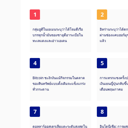
1
2
กลุ่มฮูตีในเยเมนระบุว่าได้โจมตีเรือ
อิหร่านระบุว่าได้ต
บรรทุกน้ำมันของซาอุดีอาระเบียใน
ผ่านช่องแคบฮอร์ม
ทะเลแดงและอ่าวเอเดน
แล้ว
4
5
Bitcoin ชะงักงันแม้กิจกรรมในตลาด
การแทรกแซงครั้งปร
ของสินทรัพย์แบบดั้งเดิมจะแข็งแกร่ง
เงินเยนญี่ปุ่นกลับขึ
ทั่วกระดาน
เดือนพฤษภาคม
7
8
ดอลลาร์ออสเตรเลียแตะระดับสูงสุดใน
อินโดนีเซีย: การ