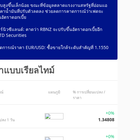
ับสูงขึ้นเล็กน้อย ขณะที่ข้อมูลตลาดแรงงานสหรัฐที่อ่อนแอ
คาน้ำมันที่ปรับตัวลดลง ช่วยลดการคาดการณ์ว่าเฟดจะ
นอัตราดอกเบี้ย
์นิวซีแลนด์: คาดว่า RBNZ จะปรับขึ้นอัตราดอกเบี้ยอีก
– TD Securities
การณ์ราคา EUR/USD: ซื้อขายใกล้ระดับสำคัญที่ 1.1550
าแบบเรียลไทม์
ษณ์
แผนภูมิ
% การเปลี่ยนแปลง /
ราคา
+0%
1.34808
ปลง 1 วัน
+0%