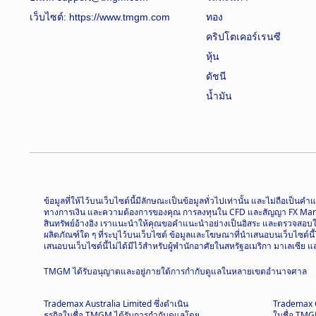
เว็บไซต์:
https://www.tmgm.com
ทอง
คริปโตเคอร์เรนซี
หุ้น
ดัชนี
น้ำมัน
ข้อมูลที่ให้ไว้บนเว็บไซต์นี้มีลักษณะเป็นข้อมูลทั่วไปเท่านั้น และไม่ถื
ทางการเงิน และความต้องการของคุณ การลงทุนใน CFD และสัญญา FX Margin มี
สินทรัพย์อ้างอิง เราแนะนำให้คุณขอคำแนะนำอย่างเป็นอิสระ และตรวจสอบให้แ
ผลิตภัณฑ์ใด ๆ ที่ระบุไว้บนเว็บไซต์ ข้อมูลและโฆษณาที่นำเสนอบนเว็บไซต์น
เสนอบนเว็บไซต์นี้ไม่ได้มีไว้สำหรับผู้พำนักอาศัยในสหรัฐอเมริกา มาเลเซีย
TMGM ได้รับอนุญาตและอยู่ภายใต้การกำกับดูแลในหลายเขตอำนาจศาล
Trademax Australia Limited ซึ่งดำเนิน
Trademax Gl
ธุรกิจในชื่อ TMGM ได้รับการกำกับดูแลโดย
ในชื่อ TMG