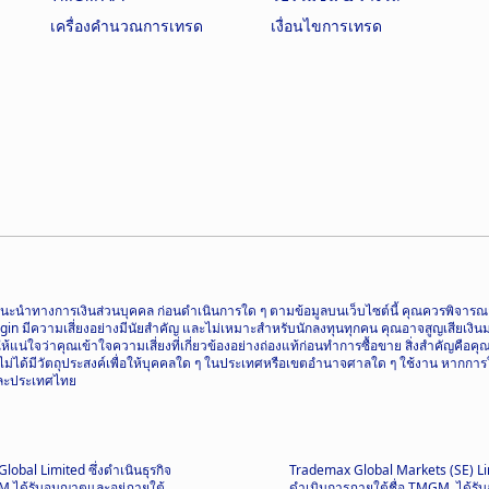
เครื่องคำนวณการเทรด
เงื่อนไขการเทรด
อเป็นคำแนะนำทางการเงินส่วนบุคคล ก่อนดำเนินการใด ๆ ตามข้อมูลบนเว็บไซต์นี้ คุณควรพิ
ความเสี่ยงอย่างมีนัยสำคัญ และไม่เหมาะสำหรับนักลงทุนทุกคน คุณอาจสูญเสียเงินมากกว
น่ใจว่าคุณเข้าใจความเสี่ยงที่เกี่ยวข้องอย่างถ่องแท้ก่อนทำการซื้อขาย สิ่งสำคัญคือค
ี้ไม่ได้มีวัตถุประสงค์เพื่อให้บุคคลใด ๆ ในประเทศหรือเขตอำนาจศาลใด ๆ ใช้งาน หากการ
 และประเทศไทย
obal Limited ซึ่งดำเนินธุรกิจ
Trademax Global Markets (SE) Li
M ได้รับอนุญาตและอยู่ภายใต้
ดำเนินการภายใต้ชื่อ TMGM, ได้รั