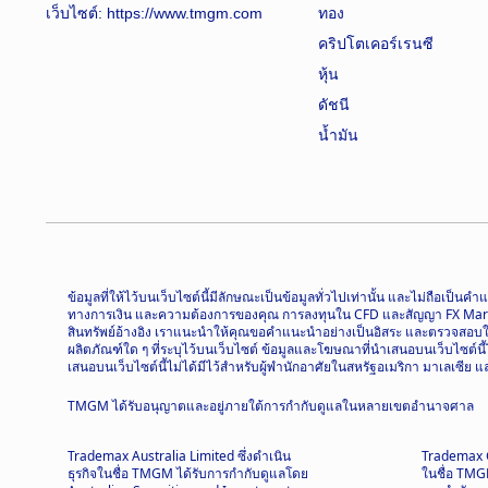
เว็บไซต์:
https://www.tmgm.com
ทอง
คริปโตเคอร์เรนซี
หุ้น
ดัชนี
น้ำมัน
ข้อมูลที่ให้ไว้บนเว็บไซต์นี้มีลักษณะเป็นข้อมูลทั่วไปเท่านั้น และไม่ถื
ทางการเงิน และความต้องการของคุณ การลงทุนใน CFD และสัญญา FX Margin มี
สินทรัพย์อ้างอิง เราแนะนำให้คุณขอคำแนะนำอย่างเป็นอิสระ และตรวจสอบให้แ
ผลิตภัณฑ์ใด ๆ ที่ระบุไว้บนเว็บไซต์ ข้อมูลและโฆษณาที่นำเสนอบนเว็บไซต์น
เสนอบนเว็บไซต์นี้ไม่ได้มีไว้สำหรับผู้พำนักอาศัยในสหรัฐอเมริกา มาเลเซีย
TMGM ได้รับอนุญาตและอยู่ภายใต้การกำกับดูแลในหลายเขตอำนาจศาล
Trademax Australia Limited ซึ่งดำเนิน
Trademax Gl
ธุรกิจในชื่อ TMGM ได้รับการกำกับดูแลโดย
ในชื่อ TMG