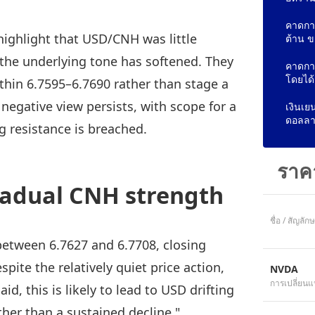
คาดกา
ighlight that USD/CNH was little
ต้าน ข
he underlying tone has softened. They
คาดการ
โดยได
ithin 6.7595–6.7690 rather than stage a
negative view persists, with scope for a
เงินเย
ดอลลา
 resistance is breached.
ราค
gradual CNH strength
ชื่อ / สัญลัก
etween 6.7627 and 6.7708, closing
pite the relatively quiet price action,
NVDA
การเปลี่ยนแ
d, this is likely to lead to USD drifting
ther than a sustained decline."