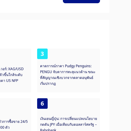
3
คาดการณ์ราคา Pudgy Penguins:
เวอร์: XAG/USD
PENGU จับตาการทะลุแนวต้าน ขณะ
ัวขึ้นใกล้ระดับ
ที่สัญญาณเชิงบวกจากตลาดอนุพันธ์
ับตา US NFP
เริ่มปรากฏ
6
เงินเยนญี่ปุ่น: การเปลี่ยนแปลงนโยบาย
ัวการซื้อขาย 24/5
กดดัน JPY เมื่อเทียบกับดอลลาร์สหรัฐ –
000 ตัว
Rabobank