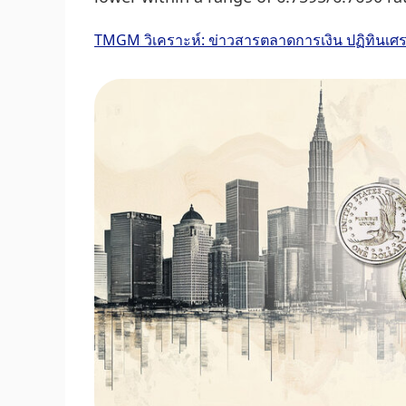
TMGM วิเคราะห์: ข่าวสารตลาดการเงิน ปฏิทินเ