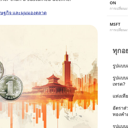
ON
การเปลี่ยนแ
ศรษฐกิจ และมุมมองตลาด
MSFT
การเปลี่ยนแ
ทุกอ
รูปแบบ
รูปแบบแ
เทรด?
แท่งเที
อัตราส
ทองคำอ
รูปแบบแ