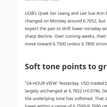
UOB’s Quek Ser Leang and Lee Sue Ann h
changed on Monday around 6.7652, but t
expect the pair to drift lower intraday w
sharp decline. Over coming weeks, their 
move toward 6.7500 unless 6.7800 strong
Soft tone points to 
"24-HOUR VIEW: Yesterday, USD traded b
largely unchanged at 6.7652 (+0.01%). Des
the underlying tone has softened. That sai
lower within a range of 6.7595/6.7690 ra