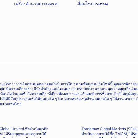
เครื่องคำนวณการเทรด
เงื่อนไขการเทรด
อเป็นคำแนะนำทางการเงินส่วนบุคคล ก่อนดำเนินการใด ๆ ตามข้อมูลบนเว็บไซต์นี้ คุณควรพิ
ความเสี่ยงอย่างมีนัยสำคัญ และไม่เหมาะสำหรับนักลงทุนทุกคน คุณอาจสูญเสียเงินมากกว
น่ใจว่าคุณเข้าใจความเสี่ยงที่เกี่ยวข้องอย่างถ่องแท้ก่อนทำการซื้อขาย สิ่งสำคัญคือค
ี้ไม่ได้มีวัตถุประสงค์เพื่อให้บุคคลใด ๆ ในประเทศหรือเขตอำนาจศาลใด ๆ ใช้งาน หากการ
 และประเทศไทย
obal Limited ซึ่งดำเนินธุรกิจ
Trademax Global Markets (SE) Li
M ได้รับอนุญาตและอยู่ภายใต้
ดำเนินการภายใต้ชื่อ TMGM, ได้รั