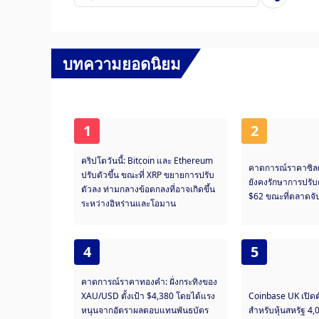
บทความยอดนิยม
1
2
คริปโตวันนี้: Bitcoin และ Ethereum
คาดการณ์ราคาซิล
ปรับตัวขึ้น ขณะที่ XRP ขยายการปรับ
ยังคงรักษาการปรับต
ตัวลง ท่ามกลางข้อตกลงที่อาจเกิดขึ้น
$62 ขณะที่ตลาดจ
ระหว่างอิหร่านและโอมาน
4
5
คาดการณ์ราคาทองคำ: ฝั่งกระทิงของ
XAU/USD ตั้งเป้า $4,380 โดยได้แรง
Coinbase UK เปิดต
หนุนจากอัตราผลตอบแทนพันธบัตร
สำหรับหุ้นสหรัฐ 4,