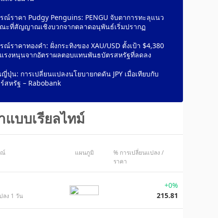
รณ์ราคา Pudgy Penguins: PENGU จับตาการทะลุแนว
ณะที่สัญญาณเชิงบวกจากตลาดอนุพันธ์เริ่มปรากฏ
ณ์ราคาทองคำ: ฝั่งกระทิงของ XAU/USD ตั้งเป้า $4,380
้แรงหนุนจากอัตราผลตอบแทนพันธบัตรสหรัฐที่ลดลง
นญี่ปุ่น: การเปลี่ยนแปลงนโยบายกดดัน JPY เมื่อเทียบกับ
ร์สหรัฐ – Rabobank
าแบบเรียลไทม์
ษณ์
แผนภูมิ
% การเปลี่ยนแปลง /
ราคา
+0%
215.81
ปลง 1 วัน