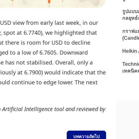
รูปแบบแ
กลยุทธ
USD view from early last week, in our
กราฟแท
, spot at 6.7740), we highlighted that
(Candle
there is room for USD to decline
Heikin 
dged to a low of 6.7605. Downward
has not stabilised. Overall, only a
Technic
เทคนิค
viously at 6.7900) would indicate that the
could continue to edge lower. The next
 Artificial Intelligence tool and reviewed by
บทความถัดไป