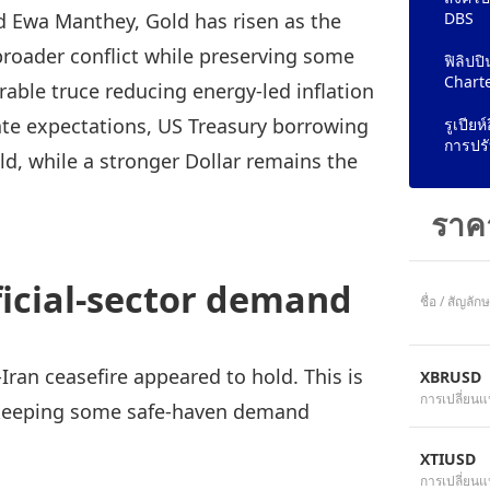
d Ewa Manthey, Gold has risen as the
DBS
 broader conflict while preserving some
ฟิลิปป
Chart
ble truce reducing energy-led inflation
rate expectations, US Treasury borrowing
รูเปีย
การปรั
ld, while a stronger Dollar remains the
ราค
ficial-sector demand
ชื่อ / สัญลัก
Iran ceasefire appeared to hold. This is
XBRUSD
การเปลี่ยนแ
le keeping some safe-haven demand
XTIUSD
การเปลี่ยนแ