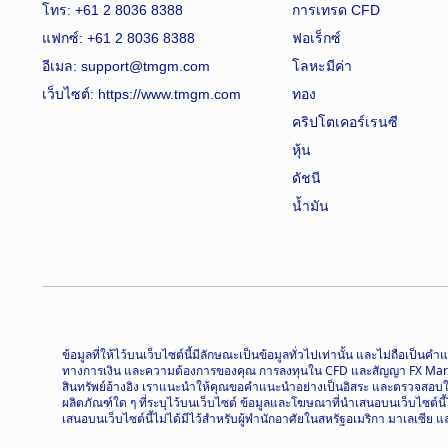
โทร: +61 2 8036 8388
การเทรด CFD
แฟกซ์: +61 2 8036 8388
ฟอเร็กซ์
อีเมล: support@tmgm.com
โลหะมีค่า
เว็บไซต์:
https://www.tmgm.com
ทอง
คริปโตเคอร์เรนซี
หุ้น
ดัชนี
น้ำมัน
ข้อมูลที่ให้ไว้บนเว็บไซต์นี้มีลักษณะเป็นข้อมูลทั่วไปเท่านั้น และไม่ถื
ทางการเงิน และความต้องการของคุณ การลงทุนใน CFD และสัญญา FX Margin มี
สินทรัพย์อ้างอิง เราแนะนำให้คุณขอคำแนะนำอย่างเป็นอิสระ และตรวจสอบให้แ
ผลิตภัณฑ์ใด ๆ ที่ระบุไว้บนเว็บไซต์ ข้อมูลและโฆษณาที่นำเสนอบนเว็บไซต์น
เสนอบนเว็บไซต์นี้ไม่ได้มีไว้สำหรับผู้พำนักอาศัยในสหรัฐอเมริกา มาเลเซีย