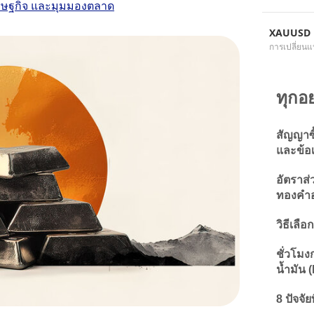
ศรษฐกิจ และมุมมองตลาด
XAUUSD
การเปลี่ยนแ
ทุกอย
สัญญาซื
และข้อเ
อัตราส
ทองคำอ
วิธีเลื
ชั่วโมง
น้ำมัน 
8 ปัจจั