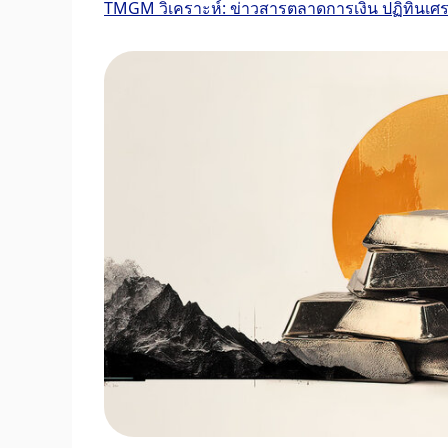
TMGM วิเคราะห์: ข่าวสารตลาดการเงิน ปฏิทินเ