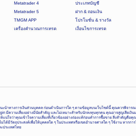
Metatrader 4
ประเภทบัญชี
Metatrader 5
ฝาก & ถอนเงิน
TMGM APP
โปรโมชั่น & รางวัล
เครื่องคำนวณการเทรด
เงื่อนไขการเทรด
อเป็นคำแนะนำทางการเงินส่วนบุคคล ก่อนดำเนินการใด ๆ ตามข้อมูลบนเว็บไซต์นี้ คุณควรพิ
ความเสี่ยงอย่างมีนัยสำคัญ และไม่เหมาะสำหรับนักลงทุนทุกคน คุณอาจสูญเสียเงินมากกว
น่ใจว่าคุณเข้าใจความเสี่ยงที่เกี่ยวข้องอย่างถ่องแท้ก่อนทำการซื้อขาย สิ่งสำคัญคือค
ี้ไม่ได้มีวัตถุประสงค์เพื่อให้บุคคลใด ๆ ในประเทศหรือเขตอำนาจศาลใด ๆ ใช้งาน หากการ
 และประเทศไทย