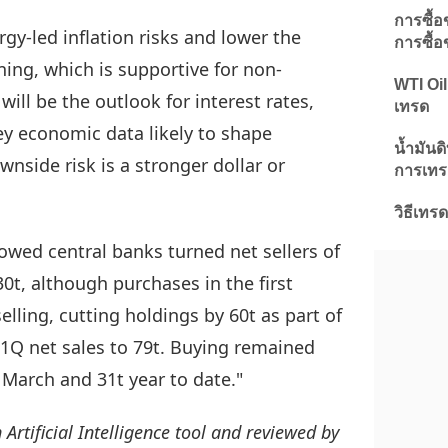
การซื้
y-led inflation risks and lower the
การซื้
ning, which is supportive for non-
WTI Oil
 will be the outlook for interest rates,
เทรด
y economic data likely to shape
น้ำมันด
nside risk is a stronger dollar or
การเทร
วิธีเทร
wed central banks turned net sellers of
0t, although purchases in the first
selling, cutting holdings by 60t as part of
ts 1Q net sales to 79t. Buying remained
 March and 31t year to date."
 Artificial Intelligence tool and reviewed by