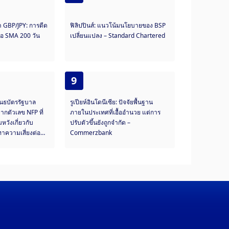
 GBP/JPY: การดีด
ฟิลิปปินส์: แนวโน้มนโยบายของ BSP
นือ SMA 200 วัน
เปลี่ยนแปลง – Standard Chartered
9
นธบัตรรัฐบาล
รูเปียห์อินโดนีเซีย: ปัจจัยพื้นฐาน
ากตัวเลข NFP ที่
ภายในประเทศที่เอื้ออำนวย แต่การ
วังเกี่ยวกับ
ปรับตัวขึ้นยังถูกจำกัด –
าความเสี่ยงต่อ
Commerzbank