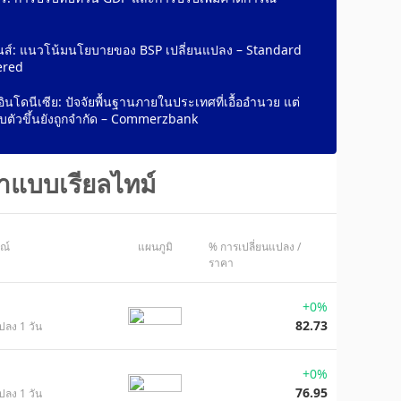
ินส์: แนวโน้มนโยบายของ BSP เปลี่ยนแปลง – Standard
ered
ห์อินโดนีเซีย: ปัจจัยพื้นฐานภายในประเทศที่เอื้ออำนวย แต่
บตัวขึ้นยังถูกจำกัด – Commerzbank
าแบบเรียลไทม์
ษณ์
แผนภูมิ
% การเปลี่ยนแปลง /
ราคา
+0%
82.73
ปลง 1 วัน
+0%
76.95
ปลง 1 วัน