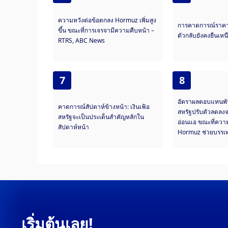
ความหวังต่อข้อตกลง Hormuz เพิ่มสูง
การคาดการณ์ราคา
ขึ้น ขณะที่การเจรจามีความคืบหน้า –
ตัวกลับยังคงยืนเห
RTRS, ABC News
7
8
อัตราผลตอบแทนพั
คาดการณ์สัปดาห์ข้างหน้า: เงินเฟ้อ
สหรัฐปรับตัวลดลงจ
สหรัฐจะเป็นประเด็นสำคัญหลักใน
อ่อนแอ ขณะที่ความห
สัปดาห์หน้า
Hormuz ช่วยบรรเท
เฟด
เริ่มต้นเลย!