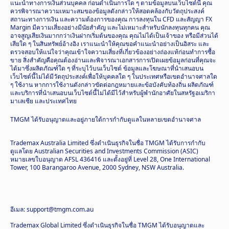
แนะนำทางการเงินส่วนบุคคล ก่อนดำเนินการใด ๆ ตามข้อมูลบนเว็บไซต์นี้ คุณ
ควรพิจารณาความเหมาะสมของข้อมูลดังกล่าวให้สอดคล้องกับวัตถุประสงค์
สถานะทางการเงิน และความต้องการของคุณ การลงทุนใน CFD และสัญญา FX
Margin มีความเสี่ยงอย่างมีนัยสำคัญ และไม่เหมาะสำหรับนักลงทุนทุกคน คุณ
อาจสูญเสียเงินมากกว่าเงินฝากเริ่มต้นของคุณ คุณไม่ได้เป็นเจ้าของ หรือมีส่วนได้
เสียใด ๆ ในสินทรัพย์อ้างอิง เราแนะนำให้คุณขอคำแนะนำอย่างเป็นอิสระ และ
ตรวจสอบให้แน่ใจว่าคุณเข้าใจความเสี่ยงที่เกี่ยวข้องอย่างถ่องแท้ก่อนทำการซื้อ
ขาย สิ่งสำคัญคือคุณต้องอ่านและพิจารณาเอกสารการเปิดเผยข้อมูลก่อนที่คุณจะ
ได้มาซึ่งผลิตภัณฑ์ใด ๆ ที่ระบุไว้บนเว็บไซต์ ข้อมูลและโฆษณาที่นำเสนอบน
เว็บไซต์นี้ไม่ได้มีวัตถุประสงค์เพื่อให้บุคคลใด ๆ ในประเทศหรือเขตอำนาจศาลใด
ๆ ใช้งาน หากการใช้งานดังกล่าวขัดต่อกฎหมายและข้อบังคับท้องถิ่น ผลิตภัณฑ์
และบริการที่นำเสนอบนเว็บไซต์นี้ไม่ได้มีไว้สำหรับผู้พำนักอาศัยในสหรัฐอเมริกา
มาเลเซีย และประเทศไทย
TMGM ได้รับอนุญาตและอยู่ภายใต้การกำกับดูแลในหลายเขตอำนาจศาล
Trademax Australia Limited ซึ่งดำเนินธุรกิจในชื่อ TMGM ได้รับการกำกับ
ดูแลโดย Australian Securities and Investments Commission (ASIC)
หมายเลขใบอนุญาต AFSL 436416 และตั้งอยู่ที่ Level 28, One International
Tower, 100 Barangaroo Avenue, 2000 Sydney, NSW Australia.
อีเมล: support@tmgm.com.au
Trademax Global Limited ซึ่งดำเนินธุรกิจในชื่อ TMGM ได้รับอนุญาตและ