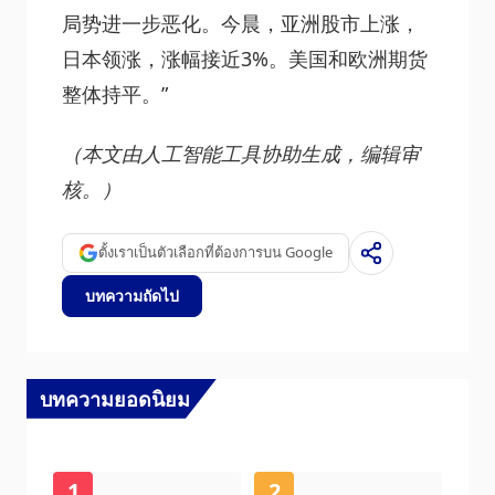
局势进一步恶化。今晨，亚洲股市上涨，
日本领涨，涨幅接近3%。美国和欧洲期货
整体持平。”
（本文由人工智能工具协助生成，编辑审
核。）
ตั้งเราเป็นตัวเลือกที่ต้องการบน Google
บทความถัดไป
บทความยอดนิยม
1
2