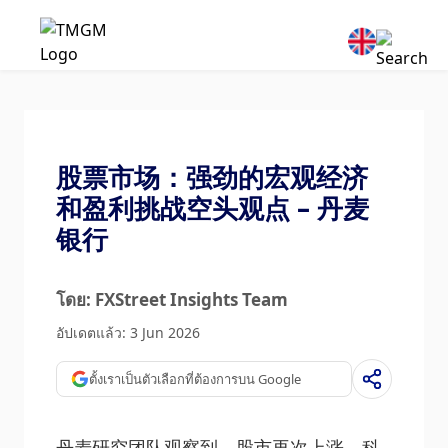
股票市场：强劲的宏观经济
和盈利挑战空头观点 – 丹麦
银行
โดย: FXStreet Insights Team
อัปเดตแล้ว: 3 Jun 2026
ตั้งเราเป็นตัวเลือกที่ต้องการบน Google
丹麦研究团队观察到，股市再次上涨，科