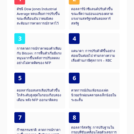
ดัชนี Dow Jones Industrial
ดอลลาร์นิวซีแลนด์ปรับตัวขึ้น
Average หลบเลี่ยงการปรับขึ้น
ขณะที่ความอ่อนแอของตลาด
ขณะที่เดือนธันวาคมยังคง
แรงงานสหรัฐกดดันดอลลาร์
สะท้อนการคาดการณ์ราคาไว้
สหรัฐ
3
4
การคาดการณ์ราคาทองคำเทียบ
แคนาดา: การปรับตัวดีขึ้นอย่าง
กับ Bitcoin: การฟื้นตัวเริ่มมีแรง
ค่อยเป็นค่อยไป ท่ามกลางความ
หนุนมากขึ้นหลังการปรับลดลง
เสี่ยงด้านภาษีศุลกากร – RBC
อย่างไม่คาดคิดของ NFP
5
6
ดอลลาร์ออสเตรเลียปรับตัวขึ้น
คาดการณ์เงินเฟ้อของเฟด
ใกล้ระดับสูงสุดในรอบเกือบสอง
นิวยอร์กผ่อนคลายลงเล็กน้อยใน
เดือน หลัง NFP ออกมาติดลบ
ระยะสั้น
7
8
ดอลลาร์สหรัฐ: การปรับฐานใน
ก๊าซธรรมชาติ: คาดการณ์ราคา
กรอบที่ขับเคลื่อนโดยตัวเลขการ