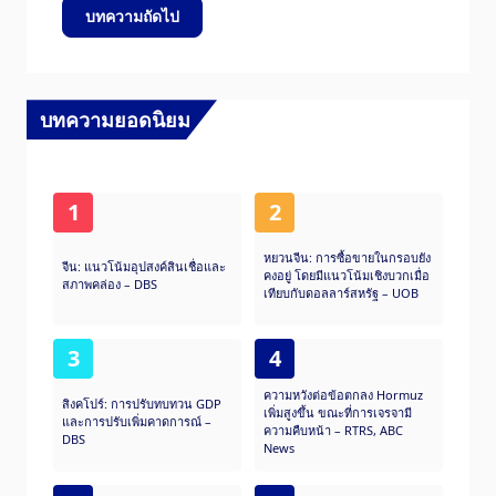
บทความถัดไป
บทความยอดนิยม
1
2
หยวนจีน: การซื้อขายในกรอบยัง
จีน: แนวโน้มอุปสงค์สินเชื่อและ
คงอยู่ โดยมีแนวโน้มเชิงบวกเมื่อ
สภาพคล่อง – DBS
เทียบกับดอลลาร์สหรัฐ – UOB
3
4
ความหวังต่อข้อตกลง Hormuz
สิงคโปร์: การปรับทบทวน GDP
เพิ่มสูงขึ้น ขณะที่การเจรจามี
และการปรับเพิ่มคาดการณ์ –
ความคืบหน้า – RTRS, ABC
DBS
News