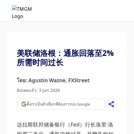
美联储洛根：通胀回落至2%
所需时间过长
โดย: Agustin Wazne
, FXStreet
อัปเดตแล้ว: 3 Jun 2026
ตั้งเราเป็นตัวเลือกที่ต้องการบน Google
达拉斯联邦储备银行（Fed）行长洛里·洛