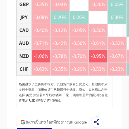
GBP
-0.35%
-0.04%
-0.26%
0.05%
JPY
-0.08%
0.20%
0.26%
0.30%
CAD
-0.40%
-0.12%
-0.05%
-0.30%
AUD
-0.71%
-0.42%
-0.36%
-0.61%
-0.32%
NZD
-1.06%
-0.78%
-0.70%
-0.95%
-0.67%
CHF
-0.63%
-0.35%
-0.29%
-0.53%
-0.23%
热图显示了主要货币相对于其他货币的百分比变化。基础货币从
左列中选取，而报价货币从顶部行中选取。例如，如果您从左列
选择 美元 并沿着水平线移动到 日元 ，则框中显示的百分比变化
将表示 USD (基数)/ JPY (报价)。
ตั้งเราเป็นตัวเลือกที่ต้องการบน Google