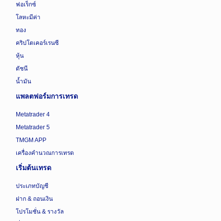
ฟอเร็กซ์
โลหะมีค่า
ทอง
คริปโตเคอร์เรนซี
หุ้น
ดัชนี
น้ำมัน
แพลตฟอร์มการเทรด
Metatrader 4
Metatrader 5
TMGM APP
เครื่องคำนวณการเทรด
เริ่มต้นเทรด
ประเภทบัญชี
ฝาก & ถอนเงิน
โปรโมชั่น & รางวัล