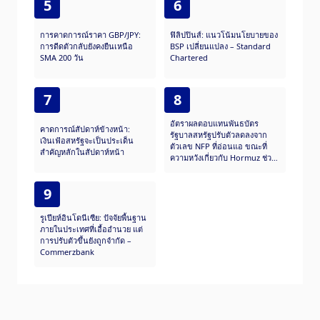
5
6
การคาดการณ์ราคา GBP/JPY:
ฟิลิปปินส์: แนวโน้มนโยบายของ
การดีดตัวกลับยังคงยืนเหนือ
BSP เปลี่ยนแปลง – Standard
SMA 200 วัน
Chartered
7
8
อัตราผลตอบแทนพันธบัตร
คาดการณ์สัปดาห์ข้างหน้า:
รัฐบาลสหรัฐปรับตัวลดลงจาก
เงินเฟ้อสหรัฐจะเป็นประเด็น
ตัวเลข NFP ที่อ่อนแอ ขณะที่
สำคัญหลักในสัปดาห์หน้า
ความหวังเกี่ยวกับ Hormuz ช่วย
บรรเทาความเสี่ยงต่อเฟด
9
รูเปียห์อินโดนีเซีย: ปัจจัยพื้นฐาน
ภายในประเทศที่เอื้ออำนวย แต่
การปรับตัวขึ้นยังถูกจำกัด –
Commerzbank