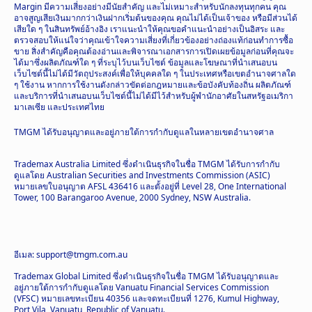
Margin มีความเสี่ยงอย่างมีนัยสำคัญ และไม่เหมาะสำหรับนักลงทุนทุกคน คุณ
อาจสูญเสียเงินมากกว่าเงินฝากเริ่มต้นของคุณ คุณไม่ได้เป็นเจ้าของ หรือมีส่วนได้
เสียใด ๆ ในสินทรัพย์อ้างอิง เราแนะนำให้คุณขอคำแนะนำอย่างเป็นอิสระ และ
ตรวจสอบให้แน่ใจว่าคุณเข้าใจความเสี่ยงที่เกี่ยวข้องอย่างถ่องแท้ก่อนทำการซื้อ
ขาย สิ่งสำคัญคือคุณต้องอ่านและพิจารณาเอกสารการเปิดเผยข้อมูลก่อนที่คุณจะ
ได้มาซึ่งผลิตภัณฑ์ใด ๆ ที่ระบุไว้บนเว็บไซต์ ข้อมูลและโฆษณาที่นำเสนอบน
เว็บไซต์นี้ไม่ได้มีวัตถุประสงค์เพื่อให้บุคคลใด ๆ ในประเทศหรือเขตอำนาจศาลใด
ๆ ใช้งาน หากการใช้งานดังกล่าวขัดต่อกฎหมายและข้อบังคับท้องถิ่น ผลิตภัณฑ์
และบริการที่นำเสนอบนเว็บไซต์นี้ไม่ได้มีไว้สำหรับผู้พำนักอาศัยในสหรัฐอเมริกา
มาเลเซีย และประเทศไทย
TMGM ได้รับอนุญาตและอยู่ภายใต้การกำกับดูแลในหลายเขตอำนาจศาล
Trademax Australia Limited ซึ่งดำเนินธุรกิจในชื่อ TMGM ได้รับการกำกับ
ดูแลโดย Australian Securities and Investments Commission (ASIC)
หมายเลขใบอนุญาต AFSL 436416 และตั้งอยู่ที่ Level 28, One International
Tower, 100 Barangaroo Avenue, 2000 Sydney, NSW Australia.
อีเมล: support@tmgm.com.au
Trademax Global Limited ซึ่งดำเนินธุรกิจในชื่อ TMGM ได้รับอนุญาตและ
อยู่ภายใต้การกำกับดูแลโดย Vanuatu Financial Services Commission
(VFSC) หมายเลขทะเบียน 40356 และจดทะเบียนที่ 1276, Kumul Highway,
Port Vila, Vanuatu, Republic of Vanuatu.