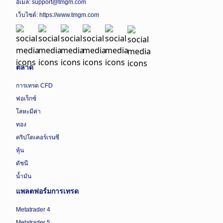
อีเมล: support@tmgm.com
เว็บไซต์:
https://www.tmgm.com
ตลาด
การเทรด CFD
ฟอเร็กซ์
โลหะมีค่า
ทอง
คริปโตเคอร์เรนซี
หุ้น
ดัชนี
น้ำมัน
แพลตฟอร์มการเทรด
Metatrader 4
Metatrader 5