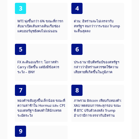
3
4
WTI พุ่งขึ้นกว่า 6% ขณะที่การก
ด่วน: อิหร่านจะไม่เจรจากับ
ลับมาเปิดเส้นทางเดินเรือช่อง
สหรัฐฯ จนกว่าวาระของ Trump
แคบฮอร์มุซยังคงไม่แน่นอน
จะสิ้นสุดลง
5
6
FX ละตินอเมริกา: โอกาสทำ
ประธานาธิบดีทรัมป์ของสหรัฐฯ
Carry เปิดขึ้น แต่ยังมีข้อควร
กล่าวว่าอิหร่านควรชดใช้ความ
ระวัง – BNY
เสียหายที่เกิดขึ้นในภูมิภาค
7
8
ทองคำขยับสูงขึ้นเล็กน้อย ขณะที่
ภาพรวม Bitcoin เทียบกับทองคำ:
ความล่าช้าใน Hormuz และ CPI
XAU ทดสอบการทะลุกรอบ ขณะ
ของสหรัฐฯ ยังคงทำให้นักเทรด
ที่ BTC ปรับตัวลงหลัง Trump
ระมัดระวัง
อ้างว่ามีการเจรจากับอิหร่าน
9