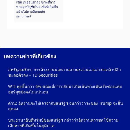
เงินเยนอ่อนค่าลง ขณะที่การ
ขาดดุลบัญชีเดินสะพัดที่เกิดขึ้น
อย่างไม่คาดคิดกดดัน
sentiment
บทความข่าวที่เกี่ยวข้อง
สหรัฐอเมริกา: การจ้างงานนอกภาคเกษตรอ่อนแอและยอดค้าปลีก
ชะลอตัวลง – TD Securities
WTI พุ่งขึ้นกว่า 6% ขณะที่การกลับมาเปิดเส้นทางเดินเรือช่องแคบ
ฮอร์มุซยังคงไม่แน่นอน
ด่วน: อิหร่านจะไม่เจรจากับสหรัฐฯ จนกว่าวาระของ Trump จะสิ้น
สุดลง
ประธานาธิบดีทรัมป์ของสหรัฐฯ กล่าวว่าอิหร่านควรชดใช้ความ
เสียหายที่เกิดขึ้นในภูมิภาค